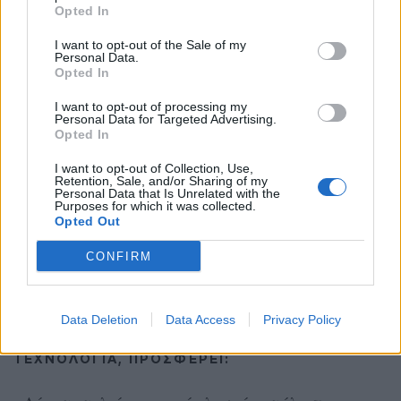
Opted In
Διατηρώντας τις ανανεωμένες συνθέσεις τους,
ενσωματώνουν παράλληλα την προηγμένη UV
I want to opt-out of the Sale of my
Personal Data.
τεχνολογία της νέας γενιάς.
Opted In
I want to opt-out of processing my
Προστασία παντού: Το νέο Silky UV Stick
Personal Data for Targeted Advertising.
SPF 50+
Opted In
I want to opt-out of Collection, Use,
Το NIVEA SUN παρουσιάζει το πρώτο αντηλιακό
Retention, Sale, and/or Sharing of my
Personal Data that Is Unrelated with the
stick προσώπου της, το
Purposes for which it was collected.
Opted Out
NIVEA SUN Silky UV Stick SPF 50+,
CONFIRM
επαναπροσδιορίζοντας την ευκολία της
επαναεφαρμογής μέσα στην ημέρα.
Data Deletion
Data Access
Privacy Policy
ΜΕ ΠΡΟΗΓΜΈΝΗ ΚΟΡΕΑΤΙΚΉ STICK
ΤΕΧΝΟΛΟΓΊΑ, ΠΡΟΣΦΈΡΕΙ: