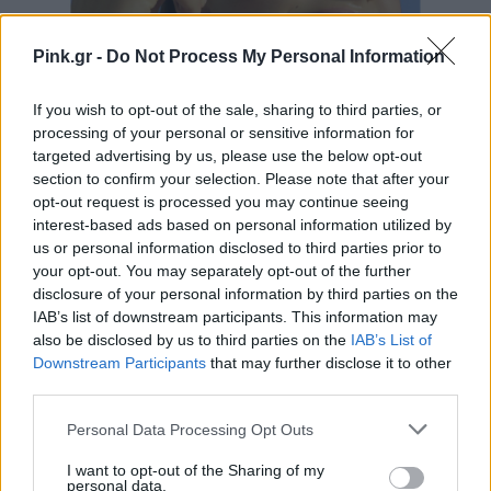
Pink.gr -
Do Not Process My Personal Information
If you wish to opt-out of the sale, sharing to third parties, or
processing of your personal or sensitive information for
targeted advertising by us, please use the below opt-out
section to confirm your selection. Please note that after your
opt-out request is processed you may continue seeing
interest-based ads based on personal information utilized by
us or personal information disclosed to third parties prior to
your opt-out. You may separately opt-out of the further
disclosure of your personal information by third parties on the
IAB’s list of downstream participants. This information may
Η σειρά NIVEA SUN Breathable UV
also be disclosed by us to third parties on the
IAB’s List of
Downstream Participants
that may further disclose it to other
Specialist περιλαμβάνει:
third parties.
Spot Control · Invisible Daily Fluid · Ultra Light Daily
Personal Data Processing Opt Outs
Fluid Tinted · 2in1 Primer UV Serum
I want to opt-out of the Sharing of my
personal data.