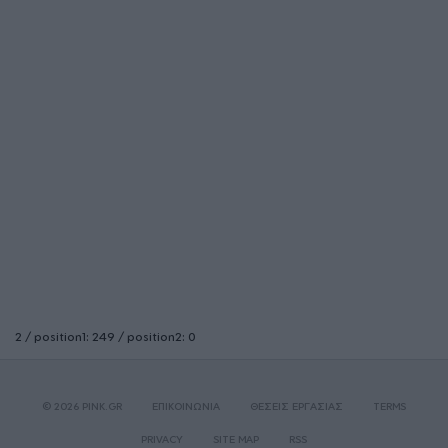
2 / position1: 249 / position2: 0
© 2026 PINK.GR
ΕΠΙΚΟΙΝΩΝΙΑ
ΘΕΣΕΙΣ ΕΡΓΑΣΙΑΣ
TERMS
PRIVACY
SITE MAP
RSS