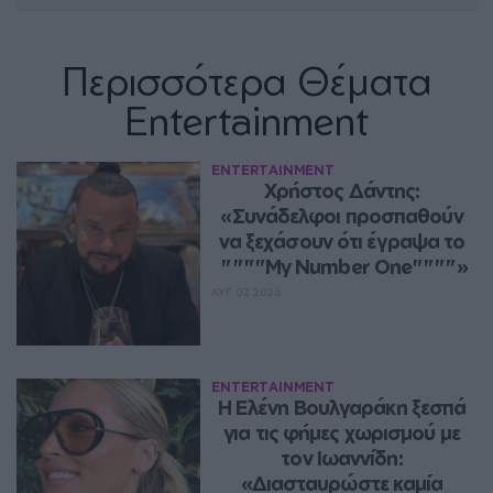
Περισσότερα Θέματα
Entertainment
ENTERTAINMENT
Χρήστος Δάντης: 
«Συνάδελφοι προσπαθούν 
να ξεχάσουν ότι έγραψα το 
""""My Number One""""»
ΑΥΓ 07, 2026
ENTERTAINMENT
Η Ελένη Βουλγαράκη ξεσπά 
για τις φήμες χωρισμού με 
τον Ιωαννίδη: 
«Διασταυρώστε καμία 