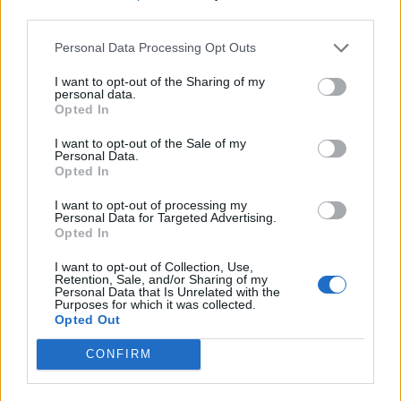
third parties.
Personal Data Processing Opt Outs
I want to opt-out of the Sharing of my
personal data.
Opted In
I want to opt-out of the Sale of my
Personal Data.
Opted In
I want to opt-out of processing my
Personal Data for Targeted Advertising.
Opted In
Ακολουθήστε το Pink.gr στο
Google News
και
μάθετε πρώτοι
τα πιο hot νέα
.
I want to opt-out of Collection, Use,
Retention, Sale, and/or Sharing of my
Personal Data that Is Unrelated with the
Ακολουθήστε το Pink.gr και στο
Instagram
Purposes for which it was collected.
Opted Out
CONFIRM