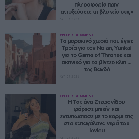
πληροφορία πριν 
εκτοξεύσετε τη βλακεία σας»
ΑΥΓ 07, 2026
ENTERTAINMENT
Το μαροκινό χωριό που έγινε 
Τροία για τον Nolan, Yunkai 
για το Game of Thrones και 
σκηνικό για το βίντεο κλιπ ... 
της Βανδή
ΑΥΓ 07, 2026
ENTERTAINMENT
Η Τατιάνα Στεφανίδου 
φόρεσε μπικίνι και 
εντυπωσίασε με το κορμί της 
στα καταγάλανα νερά του 
Ιονίου
ΑΥΓ 07, 2026