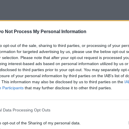
o Not Process My Personal Information
αυτής της δεύτερης κατηγορίας, δύο ζώδια
επειδή δεν μπορούν να προσαρμοστούν, αλλά
to opt-out of the sale, sharing to third parties, or processing of your per
 πουθενά για πολύ.
formation for targeted advertising by us, please use the below opt-out s
r selection. Please note that after your opt-out request is processed y
ό τη φύση του, λειτουργεί σαν να έχει μέσα
eing interest-based ads based on personal information utilized by us or
disclosed to third parties prior to your opt-out. You may separately opt-
ίδα που δείχνει πάντα «κάπου αλλού». Δεν
losure of your personal information by third parties on the IAB’s list of
ς δομές και τις επαναλαμβανόμενες μέρες που
. This information may also be disclosed by us to third parties on the
IA
Participants
that may further disclose it to other third parties.
ει ότι η ζωή του αρχίζει να γίνεται
χνει διέξοδο. Μπορεί να είναι μια αλλαγή
 ταξίδι χωρίς επιστροφή ή απλώς μια
l Data Processing Opt Outs
 τα δεδομένα. Για τον Τοξότη, η εξέλιξη
o opt-out of the Sharing of my personal data.
η.