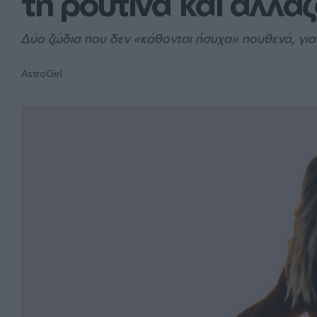
τη ρουτίνα και αλλά
Δύο ζώδια που δεν «κάθονται ήσυχα» πουθενά, γιατ
AstroGirl