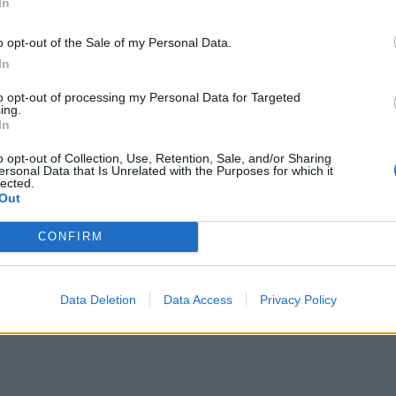
In
χόος
. Αν ο Τοξότης φεύγει για να
o opt-out of the Sale of my Personal Data.
χόος φεύγει για να ανακαλύψει έναν
In
 μέσα σε αυτόν. Δεν τον ενδιαφέρει απλώς η
to opt-out of processing my Personal Data for Targeted
η αλλαγή κανόνων. Μπορεί να εγκαταλείψει
ing.
In
ριέται, αλλά επειδή αισθάνεται ότι δεν του
o opt-out of Collection, Use, Retention, Sale, and/or Sharing
Υδροχόος λειτουργεί αντισυμβατικά, συχνά
ersonal Data that Is Unrelated with the Purposes for which it
lected.
α ένα βήμα μπροστά από το κοινωνικά
Out
CONFIRM
ΔΙΑΦΗΜΙΣΗ
Data Deletion
Data Access
Privacy Policy