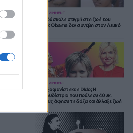
ENTERTAINMENT
Η πιο δύσκολη στιγμή στη ζωή του
Barack Obama δεν συνέβη στον Λευκό
Οίκο
ENTERTAINMENT
Πού εξαφανίστηκε η Dido; Η
τραγουδίστρια που πούλησε 40 εκ.
δίσκους άφησε τη δόξα και άλλαξε ζωή