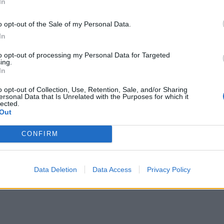
ο Κωνσταντίνος Αργυρός. Όλοι μαζί
In
w, με την παρουσία της Άννας Βίσση να μην
o opt-out of the Sale of my Personal Data.
ινό.
In
to opt-out of processing my Personal Data for Targeted
ing.
In
o opt-out of Collection, Use, Retention, Sale, and/or Sharing
ersonal Data that Is Unrelated with the Purposes for which it
lected.
Out
CONFIRM
Data Deletion
Data Access
Privacy Policy
ΔΙΑΦΗΜΙΣΗ