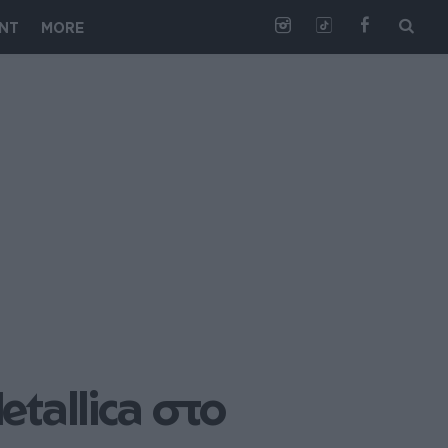
NT
MORE
allica στο 