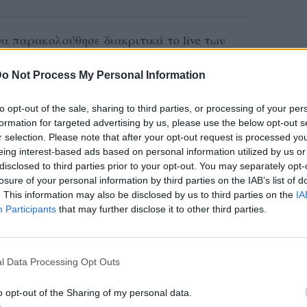
να παρακολούθησε διακριτικά το live των
ιληπτός από τους φωτογραφικούς φακούς ή το
o Not Process My Personal Information
ρα χαμηλό προφίλ. Μάλιστα, σύμφωνα με το
ιάστηκε στην εκπομπή του Alpha «Καλύτερα
to opt-out of the sale, sharing to third parties, or processing of your per
g εντόπισε μόνο ένας συμφοιτητής του
formation for targeted advertising by us, please use the below opt-out s
r selection. Please note that after your opt-out request is processed y
α, ο οποίος μετέφερε τη σχετική
eing interest-based ads based on personal information utilized by us or
disclosed to third parties prior to your opt-out. You may separately opt-
losure of your personal information by third parties on the IAB’s list of
ε χιλιάδες θεατές για μία από τις πιο
. This information may also be disclosed by us to third parties on the
IA
Participants
that may further disclose it to other third parties.
ς χρονιάς, με το κοινό να απολαμβάνει τις
ού συγκροτήματος.
l Data Processing Opt Outs
υς βρέθηκε και η Άννα Βίσση, η οποία
ακολούθησε τη συναυλία μαζί με την παρέα
o opt-out of the Sharing of my personal data.