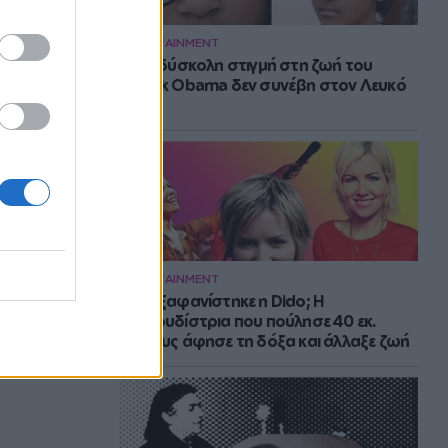
ENTERTAINMENT
Η πιο δύσκολη στιγμή στη ζωή του
Barack Obama δεν συνέβη στον Λευκό
Οίκο
ENTERTAINMENT
Πού εξαφανίστηκε η Dido; Η
τραγουδίστρια που πούλησε 40 εκ.
δίσκους άφησε τη δόξα και άλλαξε ζωή