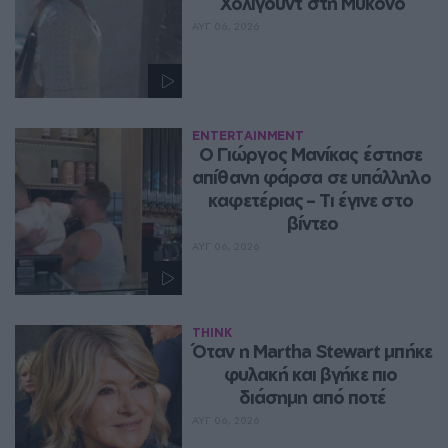
Χόλιγουντ στη Μύκονο
ΑΥΓ 06, 2026
ENTERTAINMENT
Ο Γιώργος Μανίκας έστησε 
απίθανη φάρσα σε υπάλληλο 
καφετέριας – Τι έγινε στο 
βίντεο
ΑΥΓ 06, 2026
THINK
Όταν η Martha Stewart μπήκε 
φυλακή και βγήκε πιο 
διάσημη από ποτέ
ΑΥΓ 06, 2026