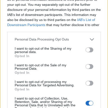
your opt-out. You may separately opt-out of the further
disclosure of your personal information by third parties on the
Ακολουθήστε το Pink.gr στο
Google News
και
IAB’s list of downstream participants. This information may
μάθετε πρώτοι
τα πιο hot νέα
.
also be disclosed by us to third parties on the
IAB’s List of
Downstream Participants
that may further disclose it to other
Ακολουθήστε το Pink.gr και στο
Instagram
third parties.
Personal Data Processing Opt Outs
I want to opt-out of the Sharing of my
personal data.
Opted In
ΔΙΑΦΗΜΙΣΗ
I want to opt-out of the Sale of my
Personal Data.
Opted In
I want to opt-out of processing my
Personal Data for Targeted Advertising.
Opted In
I want to opt-out of Collection, Use,
Retention, Sale, and/or Sharing of my
Personal Data that Is Unrelated with the