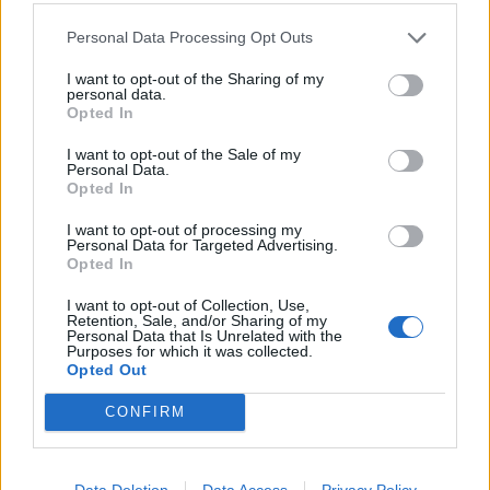
βλέμμα ή μια κουβέντα μπορεί να ανοίξει
Personal Data Processing Opt Outs
παιχνίδι που δεν είναι καθόλου επιφανειακό.
I want to opt-out of the Sharing of my
personal data.
Opted In
Τοξότης
I want to opt-out of the Sale of my
Personal Data.
Έχεις ανάγκη από ανάσα, αλλαγή παραστάσεων
Opted In
και λίγο “φύγαμε χωρίς σχέδιο”. Και κάπως έτσι,
I want to opt-out of processing my
κάτι νέο μπαίνει στη ζωή σου πιο εύκολα απ’ όσο
Personal Data for Targeted Advertising.
Opted In
νομίζεις. Ένα φλερτ μπορεί να ξεκινήσει μέσα από
I want to opt-out of Collection, Use,
κάτι τελείως casual.
Retention, Sale, and/or Sharing of my
Personal Data that Is Unrelated with the
Purposes for which it was collected.
Opted Out
Αιγόκερως
CONFIRM
Η εβδομάδα σε προσγειώνει σε πρακτικά θέματα,
αλλά παράλληλα σου δίνει και ένα άνοιγμα στα
Data Deletion
Data Access
Privacy Policy