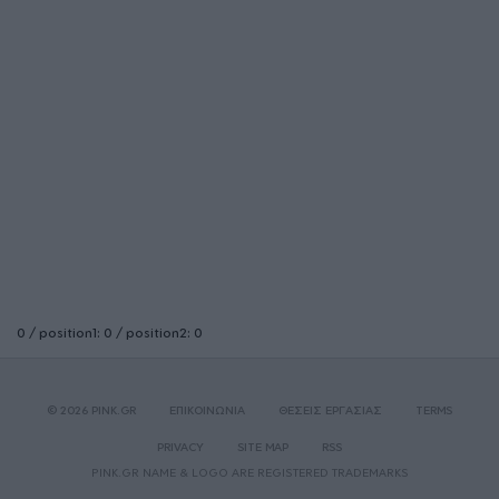
0 / position1: 0 / position2: 0
© 2026 PINK.GR
ΕΠΙΚΟΙΝΩΝΙΑ
ΘΕΣΕΙΣ ΕΡΓΑΣΙΑΣ
TERMS
PRIVACY
SITE MAP
RSS
PINK.GR NAME & LOGO ARE REGISTERED TRADEMARKS