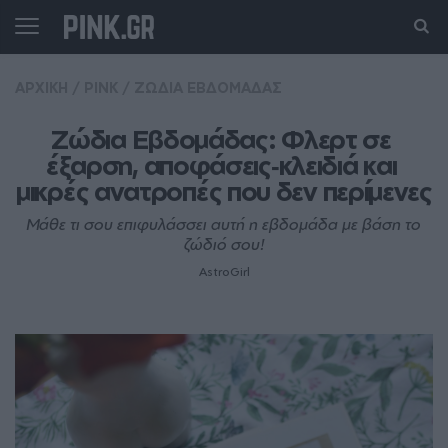
ΑΡΧΙΚΗ
/
PINK
/
ΖΩΔΙΑ ΕΒΔΟΜΑΔΑΣ
Ζώδια Εβδομάδας: Φλερτ σε 
έξαρση, αποφάσεις‑κλειδιά και 
μικρές ανατροπές που δεν περίμενες
Μάθε τι σου επιφυλάσσει αυτή η εβδομάδα με βάση το
ζώδιό σου!
AstroGirl