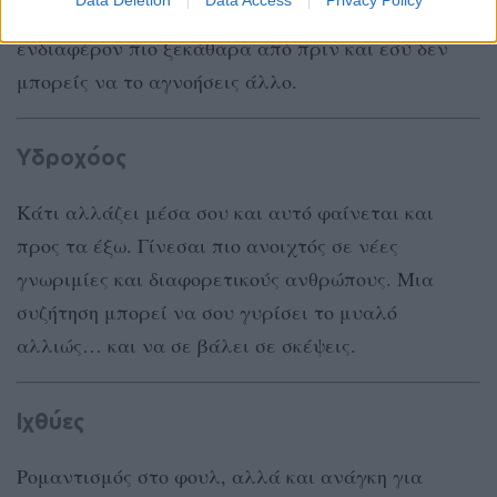
ερωτικά που δεν περίμενες. Κάποιος δείχνει
ενδιαφέρον πιο ξεκάθαρα από πριν και εσύ δεν
μπορείς να το αγνοήσεις άλλο.
Υδροχόος
Κάτι αλλάζει μέσα σου και αυτό φαίνεται και
προς τα έξω. Γίνεσαι πιο ανοιχτός σε νέες
γνωριμίες και διαφορετικούς ανθρώπους. Μια
συζήτηση μπορεί να σου γυρίσει το μυαλό
αλλιώς… και να σε βάλει σε σκέψεις.
Ιχθύες
Ρομαντισμός στο φουλ, αλλά και ανάγκη για