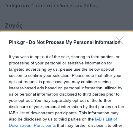
“ασήμαντο” αποκτά ενδιαφέρον βάθος.
Ζυγός
Οι σχέσεις σου μπαίνουν στο μικροσκόπιο. Ποιος
Pink.gr -
Do Not Process My Personal Information
δίνει, ποιος παίρνει και ποιος απλά υπάρχει;
If you wish to opt-out of the sale, sharing to third parties, or
Αυτές οι ερωτήσεις έρχονται στο προσκήνιο.
processing of your personal or sensitive information for
Ερωτικά, ένα άτομο σε κάνει να νιώσεις ξανά
targeted advertising by us, please use the below opt-out
“ζωντανός” συναισθηματικά.
section to confirm your selection. Please note that after your
opt-out request is processed you may continue seeing
interest-based ads based on personal information utilized by
us or personal information disclosed to third parties prior to
Σκορπιός
your opt-out. You may separately opt-out of the further
disclosure of your personal information by third parties on the
Δεν σου αρέσουν τα μισά πράγματα και αυτή την
IAB’s list of downstream participants. This information may
εβδομάδα το δείχνεις. Θέλεις ξεκάθαρες κινήσεις
also be disclosed by us to third parties on the
IAB’s List of
Downstream Participants
that may further disclose it to other
από τους άλλους. Στα αισθηματικά, ένα έντονο
third parties.