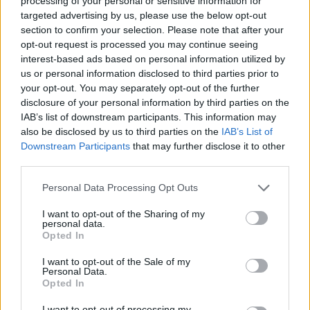
processing of your personal or sensitive information for
targeted advertising by us, please use the below opt-out
κομμάτι του Live A Legacy, θα έλεγα χωρίς
section to confirm your selection. Please note that after your
Internship Program
δεύτερη σκέψη το
. Γιατί κάπου
opt-out request is processed you may continue seeing
interest-based ads based on personal information utilized by
εκεί η έμπνευση γίνεται πράξη με μία πρώτη
us or personal information disclosed to third parties prior to
επαγγελματική θέση.
your opt-out. You may separately opt-out of the further
disclosure of your personal information by third parties on the
Μέσα από έμμισθες θέσεις πρακτικής άσκησης σε
IAB’s list of downstream participants. This information may
also be disclosed by us to third parties on the
IAB’s List of
εταιρείες του δικτύου συνεργατών της Mastercard,
Downstream Participants
that may further disclose it to other
(Εθνική Τράπεζα της Ελλάδας, Eurobank, Optima
third parties.
Bank, Snappi, epay (μία εταιρεία της Euronet
Personal Data Processing Opt Outs
Worldwide), WPP Media, MSPS, Toposophy, V+O
I want to opt-out of the Sharing of my
Group SEC Newgate, McCANN), το πρόγραμμα
personal data.
Opted In
δημιουργεί πραγματικές προοπτικές για νέες
γυναίκες που αναζητούν το πρώτο τους
I want to opt-out of the Sale of my
Personal Data.
επαγγελματικό βήμα. Οι θέσεις ανακοινώνονται
Opted In
στην
πλατφόρμα του Live A Legacy
, και η αίτηση
I want to opt-out of processing my