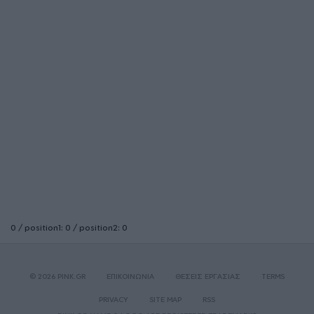
0 / position1: 0 / position2: 0
© 2026 PINK.GR
ΕΠΙΚΟΙΝΩΝΙΑ
ΘΕΣΕΙΣ ΕΡΓΑΣΙΑΣ
TERMS
PRIVACY
SITE MAP
RSS