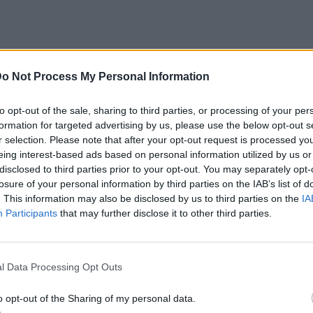
o Not Process My Personal Information
 του The Kardashians, η 45χρονη reality star
λική ευθύνη να προστατεύει και να
to opt-out of the sale, sharing to third parties, or processing of your per
της, ακόμα και στα πιο εκρηκτικά δημόσια
formation for targeted advertising by us, please use the below opt-out s
r selection. Please note that after your opt-out request is processed y
eing interest-based ads based on personal information utilized by us or
disclosed to third parties prior to your opt-out. You may separately opt-
ημα για εκείνον, τον προστάτευα και ήθελα
losure of your personal information by third parties on the IAB’s list of
ηκε, προσθέτοντας πως μόλις πρόσφατα
. This information may also be disclosed by us to third parties on the
IA
Participants
that may further disclose it to other third parties.
ί συναισθηματικά — κυρίως όταν ένα από τα
ρτυρας της συμπεριφοράς του West. «Αυτή
νιωσα προσωπικά υπεύθυνη», είπε
l Data Processing Opt Outs
o opt-out of the Sharing of my personal data.