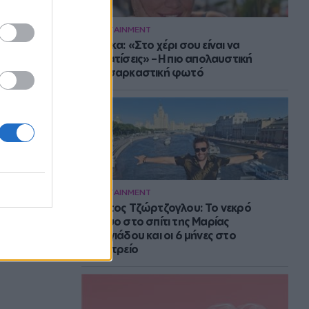
ENTERTAINMENT
Μπάρκα: «Στο χέρι σου είναι να
αδυνατίσεις» – Η πιο απολαυστική
αυτοσαρκαστική φωτό
ENTERTAINMENT
Στράτος Τζώρτζογλου: Το νεκρό
έμβρυο στο σπίτι της Μαρίας
Γεωργιάδου και οι 6 μήνες στο
ψυχιατρείο