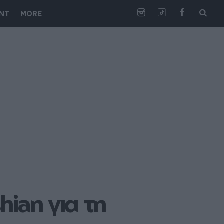
NT
MORE
ian για τη 