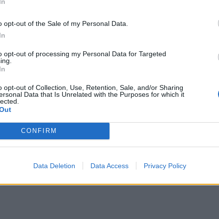
ύμφωνα με το Cleveland Clinic, είναι ένας
In
ιουργείται όταν ένα θύμα αρχίζει να νιώθει
o opt-out of the Sale of my Personal Data.
ς τον θύτη του. Και παρότι η Kardashian δεν
In
to opt-out of processing my Personal Data for Targeted
ing.
ΔΙΑΦΗΜΙΣΗ
In
o opt-out of Collection, Use, Retention, Sale, and/or Sharing
ersonal Data that Is Unrelated with the Purposes for which it
lected.
Out
CONFIRM
Data Deletion
Data Access
Privacy Policy