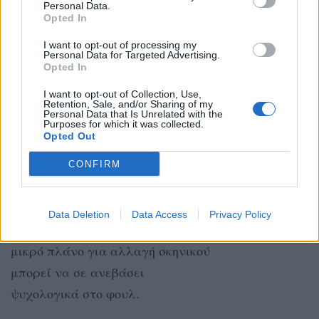
Personal Data.
Η διαίσθησή σου χτυπά κόκκινο.
Opted In
Αν κάτι σου φαίνεται ύποπτο,
I want to opt-out of processing my
Personal Data for Targeted Advertising.
είναι. Μην το σκαλίζεις όμως
Opted In
υπερβολικά – κράτα την
I want to opt-out of Collection, Use,
ψυχραιμία και το βλέμμα
Retention, Sale, and/or Sharing of my
Personal Data that Is Unrelated with the
μπροστά.
Purposes for which it was collected.
Opted Out
CONFIRM
ΤΟΞΟΤΗΣ
Αν σε πιάσει ταξιδιάρικη διάθεση,
Data Deletion
Data Access
Privacy Policy
μην την κόψεις. Ακόμα κι ένα
μικρό πλάνο για αλλαγή σκηνικού
μπορεί να σε ανεβάσει
ψυχολογικά στο φουλ.