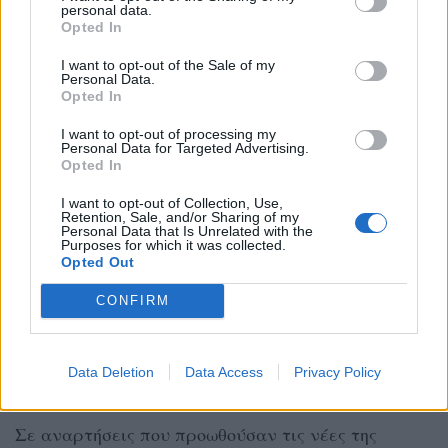
και γυναικεία ρούχα στις σελίδες της στα μέσα
personal data.
Opted In
κοινωνικής δικτύωσης.
I want to opt-out of the Sale of my
Personal Data.
Το λανσάρισμα της μάρκας της έγινε δεκτό με
Opted In
ανάμεικτες αντιδράσεις στα social media.
I want to opt-out of processing my
«Eπιχειρηματική νοοτροπία, όπως και η υπόλοιπη
Personal Data for Targeted Advertising.
Opted In
οικογένεια. Σεβασμός! Προχώρα», έγραψε ένας
σχολιαστής. «130 δολάρια για ένα ρούχο που έχει
I want to opt-out of Collection, Use,
Retention, Sale, and/or Sharing of my
Personal Data that Is Unrelated with the
τα αρχικά ενός 18χρονου παιδιού; Είναι τρελό»,
Purposes for which it was collected.
Opted Out
έγραψε ένας άλλος. Άλλοι είπαν ότι το λογότυπο
της Κάι είχε μια ασυνήθιστη ομοιότητα με ένα που
CONFIRM
φτιάχτηκε για μια συνεργασία της American Eagle
με την Tru Kolors, τη μάρκα του ποδοσφαιριστή των
Data Deletion
Data Access
Privacy Policy
Kansas City Chiefs, Tράβις Κέλσι.
Σε αναρτήσεις που προωθούσαν τις νέες της