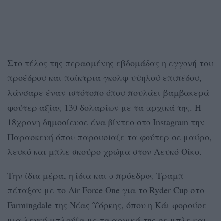
Στο τέλος της περασμένης εβδομάδας η εγγονή του
προέδρου και παίκτρια γκολφ υψηλού επιπέδου,
λάνσαρε έναν ιστότοπο όπου πουλάει βαμβακερά
φούτερ αξίας 130 δολαρίων με τα αρχικά της. Η
18χρονη δημοσίευσε ένα βίντεο στο Instagram την
Παρασκευή όπου παρουσίαζε τα φούτερ σε μαύρο,
λευκό και μπλε σκούρο χρώμα στον Λευκό Οίκο.
Την ίδια μέρα, η ίδια και ο πρόεδρος Τραμπ
πέταξαν με το Air Force One για το Ryder Cup στο
Farmingdale της Νέας Υόρκης, όπου η Kάι φορούσε
μια λευκή μπλούζα με τα αρχικά της σε μπλε και