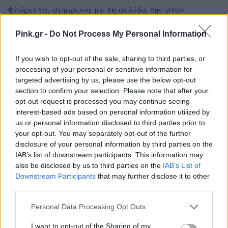
Φλόριντα, σύμφωνα με τη σελίδα της στον
ιστότοπο προσλήψεων του NCSA College. Έχει
Pink.gr -
Do Not Process My Personal Information
δεσμευτεί να φοιτήσει και να παίξει
πανεπιστημιακό γκολφ στο Πανεπιστήμιο του
If you wish to opt-out of the sale, sharing to third parties, or
Μαϊάμι τον επόμενο χρόνο.
processing of your personal or sensitive information for
targeted advertising by us, please use the below opt-out
section to confirm your selection. Please note that after your
Έχει 3,3 εκατομμύρια ακόλουθους στο TikTok και
opt-out request is processed you may continue seeing
2,2 εκατομμύρια ακόλουθους στο Instagram, όπου
interest-based ads based on personal information utilized by
us or personal information disclosed to third parties prior to
δημοσιεύει selfies με τον πρόεδρο και βίντεο
your opt-out. You may separately opt-out of the further
"ετοιμαστείτε μαζί μου" πριν επισκεφθεί τον
disclosure of your personal information by third parties on the
Λευκό Οίκο. Έχει αρκετές συνεργασίες με μάρκες,
IAB’s list of downstream participants. This information may
also be disclosed by us to third parties on the
IAB’s List of
συμπεριλαμβανομένης της μάρκας γκολφ
Downstream Participants
that may further disclose it to other
TaylorMade Golf και του ενεργειακού ποτού
third parties.
Accelerator Active Energy. Έχει επίσης προωθήσει
Personal Data Processing Opt Outs
συσκευές γυμναστικής, μασάζ σώματος Theragun
I want to opt-out of the Sharing of my