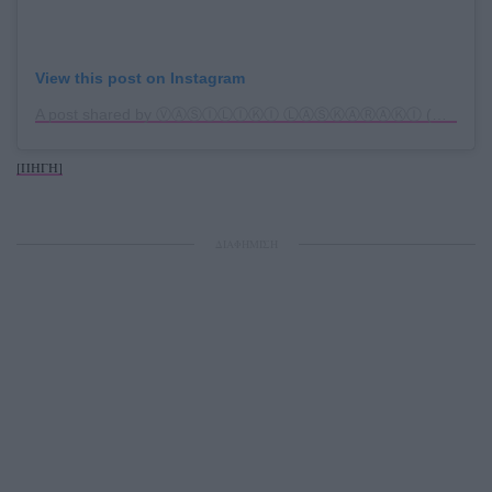
View this post on Instagram
A post shared by ⓋⒶⓈⒾⓁⒾⓀⒾ ⓁⒶⓈⓀⒶⓇⒶⓀⒾ (@vasolaskaraki)
[ΠΗΓΗ]
ΔΙΑΦΗΜΙΣΗ