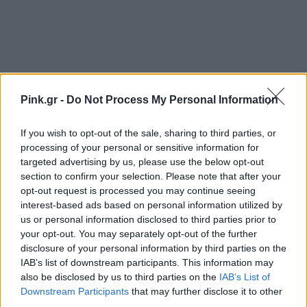
Pink.gr -
Do Not Process My Personal Information
If you wish to opt-out of the sale, sharing to third parties, or
processing of your personal or sensitive information for
targeted advertising by us, please use the below opt-out
Ακολουθήστε το Pink.gr στο
Google News
και
section to confirm your selection. Please note that after your
μάθετε πρώτοι
τα πιο hot νέα
.
opt-out request is processed you may continue seeing
interest-based ads based on personal information utilized by
Ακολουθήστε το Pink.gr και στο
Instagram
us or personal information disclosed to third parties prior to
your opt-out. You may separately opt-out of the further
disclosure of your personal information by third parties on the
IAB’s list of downstream participants. This information may
also be disclosed by us to third parties on the
IAB’s List of
Downstream Participants
that may further disclose it to other
third parties.