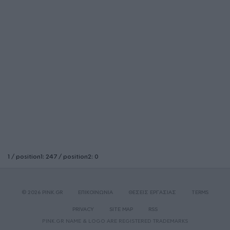
1 / position1: 247 / position2: 0
© 2026 PINK.GR
ΕΠΙΚΟΙΝΩΝΙΑ
ΘΕΣΕΙΣ ΕΡΓΑΣΙΑΣ
TERMS
PRIVACY
SITE MAP
RSS
PINK.GR NAME & LOGO ARE REGISTERED TRADEMARKS