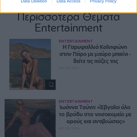
Data Deletion
Data Access
Privacy Policy
Περισσότερα Θέματα
Entertainment
ENTERTAINMENT
Η Γαρυφαλλιά Καληφώνη 
στην Πάρο με μαύρο μπικίνι ‑ 
δείτε τις πόζες της
ΑΥΓ 09, 2026
ENTERTAINMENT
Ιωάννα Τούνη: «Έβγαλα όλο 
το βράδυ στο νοσοκομείο με 
ορούς και αντιβιώσεις»
ΑΥΓ 09, 2026