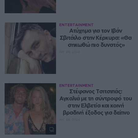
ENTERTAINMENT
Ατύχημα για τον Ιβάν 
Σβιτάιλο στην Κέρκυρα: «Θα 
σηκωθώ πιο δυνατός»
ΑΥΓ 08, 2026
ENTERTAINMENT
Στέφανος Τσιτσιπάς: 
Αγκαλιά με τη σύντροφό του 
στην Ελβετία και κοινή 
βραδινή έξοδος για δείπνο
ΑΥΓ 08, 2026