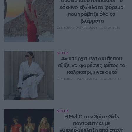
Αμαλία Κωστοπούλου: Το 
κόκκινο εξώπλατο φόρεμα 
που τράβηξε όλα τα 
βλέμματα
ΔΈΣΠΟΙΝΑ ΠΟΛΥΧΡΟΝΊΔΟΥ
ΙΟΥΛ 27, 2026
STYLE
Αν υπάρχει ένα outfit που 
αξίζει να φορέσεις φέτος το 
καλοκαίρι, είναι αυτό
ΔΈΣΠΟΙΝΑ ΠΟΛΥΧΡΟΝΊΔΟΥ
ΙΟΥΛ 24, 2026
STYLE
Η Mel C των Spice Girls 
παντρεύτηκε με 
νυφικό‑έκπληξη από στενή 