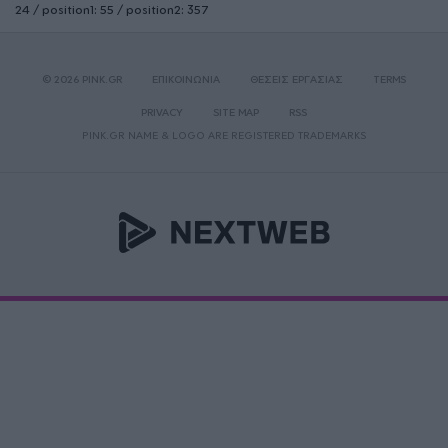
24 / position1: 55 / position2: 357
© 2026 PINK.GR
ΕΠΙΚΟΙΝΩΝΙΑ
ΘΕΣΕΙΣ ΕΡΓΑΣΙΑΣ
TERMS
PRIVACY
SITE MAP
RSS
PINK.GR NAME & LOGO ARE REGISTERED TRADEMARKS