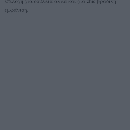
επιλογή για δουλειά αλλά και για chic βραδινή
εμφάνιση.