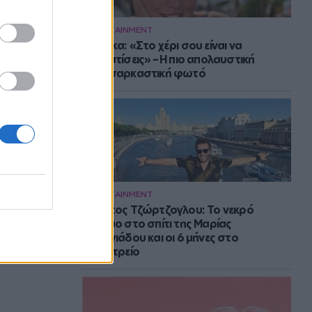
ENTERTAINMENT
Μπάρκα: «Στο χέρι σου είναι να
αδυνατίσεις» – Η πιο απολαυστική
αυτοσαρκαστική φωτό
ENTERTAINMENT
Στράτος Τζώρτζογλου: Το νεκρό
έμβρυο στο σπίτι της Μαρίας
Γεωργιάδου και οι 6 μήνες στο
ψυχιατρείο