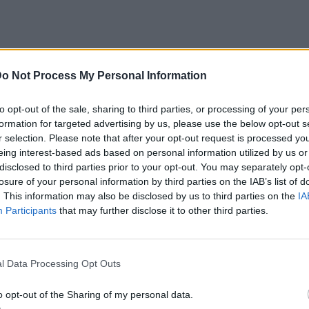
o Not Process My Personal Information
to opt-out of the sale, sharing to third parties, or processing of your per
 έκανε γνωστό πως αύριο, Παρασκευή 12
formation for targeted advertising by us, please use the below opt-out s
ούν μηνύσεις από την πλευρά του λαϊκού
r selection. Please note that after your opt-out request is processed y
eing interest-based ads based on personal information utilized by us or
ς πράξεις που έγιναν σε βάρος του και τον
disclosed to third parties prior to your opt-out. You may separately opt-
losure of your personal information by third parties on the IAB’s list of
. This information may also be disclosed by us to third parties on the
IA
νάκης θα μεταβεί στην Εισαγγελία
Participants
that may further disclose it to other third parties.
αταθέσει μήνυση κατά των φυσικών και
λεισμό του στο Δρομοκαΐτειο.
l Data Processing Opt Outs
χαν με ψευδείς καταθέσεις. Είναι μέλη της
o opt-out of the Sharing of my personal data.
τους. Μην ξεχνάτε τον διασυρμό και τη