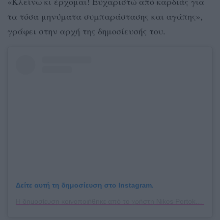
«Κλείνω κι έρχομαι! Ευχαριστώ από καρδιάς για
τα τόσα μηνύματα συμπαράστασης και αγάπης»,
γράφει στην αρχή της δημοσίευσής του.
Δείτε αυτή τη δημοσίευση στο Instagram.
Η δημοσίευση κοινοποιήθηκε από το χρήστη Nikos Portokaloglou (@nikosportokaloglou)