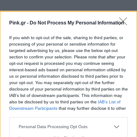
Pink.gr -
Do Not Process My Personal Information
Ακολουθήστε το Pink.gr στο
Google News
και
If you wish to opt-out of the sale, sharing to third parties, or
μάθετε πρώτοι
τα πιο hot νέα
.
processing of your personal or sensitive information for
targeted advertising by us, please use the below opt-out
Ακολουθήστε το Pink.gr και στο
Instagram
section to confirm your selection. Please note that after your
opt-out request is processed you may continue seeing
interest-based ads based on personal information utilized by
us or personal information disclosed to third parties prior to
your opt-out. You may separately opt-out of the further
disclosure of your personal information by third parties on the
IAB’s list of downstream participants. This information may
ΔΙΑΦΗΜΙΣΗ
also be disclosed by us to third parties on the
IAB’s List of
Downstream Participants
that may further disclose it to other
third parties.
Personal Data Processing Opt Outs