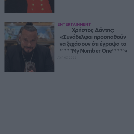
ENTERTAINMENT
Χρήστος Δάντης: 
«Συνάδελφοι προσπαθούν 
να ξεχάσουν ότι έγραψα το 
""""My Number One""""»
ΑΥΓ 07, 2026