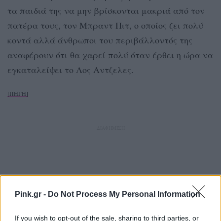
τα παιδιά της να μην βρίσκονται μακριά από τον
πατέρα τους, τον Μπραντ Πιτ, ο οποίος ζει πολύ
κοντά αλλά άνθρωποι του περιβάλλοντός της
αναφέρουν ότι θα χαρεί πολύ όταν έρθει η ώρα να
εγκαταλείψει το Λος Αντζελες.
[ΠΗΓΗ]
ΔΙΑΦΗΜΙΣΗ
Pink.gr -
Do Not Process My Personal Information
If you wish to opt-out of the sale, sharing to third parties, or