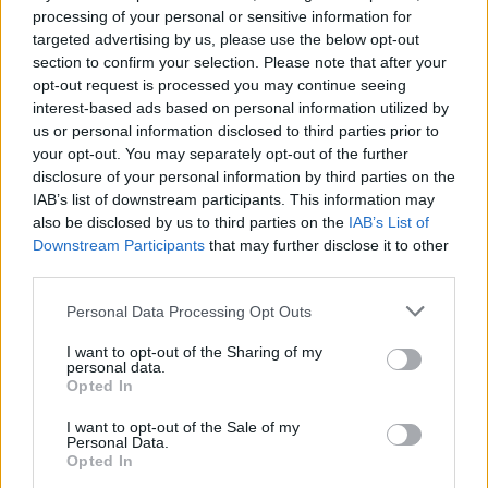
processing of your personal or sensitive information for
targeted advertising by us, please use the below opt-out
section to confirm your selection. Please note that after your
opt-out request is processed you may continue seeing
interest-based ads based on personal information utilized by
us or personal information disclosed to third parties prior to
your opt-out. You may separately opt-out of the further
disclosure of your personal information by third parties on the
IAB’s list of downstream participants. This information may
also be disclosed by us to third parties on the
IAB’s List of
Downstream Participants
that may further disclose it to other
third parties.
Ακολουθήστε το Pink.gr στο
Google News
και
Personal Data Processing Opt Outs
μάθετε πρώτοι
τα πιο hot νέα
.
I want to opt-out of the Sharing of my
personal data.
Opted In
Ακολουθήστε το Pink.gr και στο
Instagram
I want to opt-out of the Sale of my
Personal Data.
Opted In