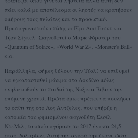
τράπεζας όπου γίνεται ληστεία αλλά αυτή δεν
πάει καλά με αποτέλεσμα οι ληστές να κρατήσουν
ομήρους τους πελάτες και το προσωπικό.
Πρωταγωνιστούν επίσης οι Εϊμι Λου Γουντ και
Τζον Σίγκελ. Σκηνοθετεί ο Μαρκ Φόρστερ του
«Quantum of Solace», «World War Z», «Monster's Ball»
κ.α.
Παράλληλα, φήμες θέλουν την Τζολί να επιθυμεί
να εγκατασταθεί μόνιμα στο Λονδίνο μόλις
ενηλικιωθούν τα παιδιά της Νοξ και Βίβιεν την
επόμενη χρονιά. Πρώτα όμως πρέπει να πουλήσει
το σπίτι της στο Λος Αντζελες, που υπήρξε η
κατοικία του φημισμένου σκηνοθέτη Σεσίλ
ΝτεΜιλ, το οποίο αγόρασε το 2017 έναντι 24,5
εκατ. δολαρίων. Αυτή την αγορά την έκανε ώστε