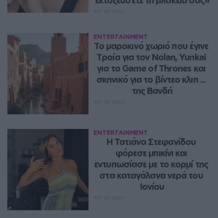
ΑΥΓ 07, 2026
ENTERTAINMENT
Το μαροκινό χωριό που έγινε 
Τροία για τον Nolan, Yunkai 
για το Game of Thrones και 
σκηνικό για το βίντεο κλιπ ... 
της Βανδή
ΑΥΓ 07, 2026
ENTERTAINMENT
Η Τατιάνα Στεφανίδου 
φόρεσε μπικίνι και 
εντυπωσίασε με το κορμί της 
στα καταγάλανα νερά του 
Ιονίου
ΑΥΓ 07, 2026