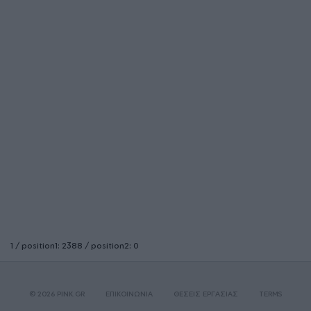
1 / position1: 2388 / position2: 0
© 2026 PINK.GR
ΕΠΙΚΟΙΝΩΝΙΑ
ΘΕΣΕΙΣ ΕΡΓΑΣΙΑΣ
TERMS