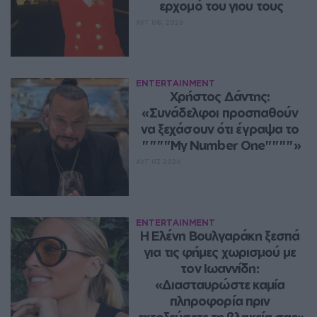
ερχομό του γιου τους
ΑΥΓ 08, 2026
ENTERTAINMENT
Χρήστος Δάντης: 
«Συνάδελφοι προσπαθούν 
να ξεχάσουν ότι έγραψα το 
""""My Number One""""»
ΑΥΓ 07, 2026
ENTERTAINMENT
Η Ελένη Βουλγαράκη ξεσπά 
για τις φήμες χωρισμού με 
τον Ιωαννίδη: 
«Διασταυρώστε καμία 
πληροφορία πριν 
εκτοξεύσετε τη βλακεία σας»