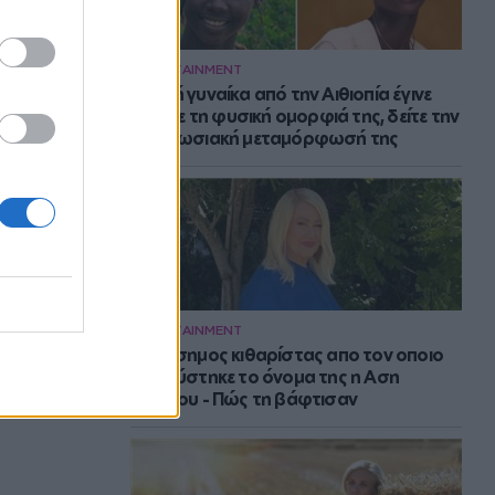
ENTERTAINMENT
Νεαρή γυναίκα από την Αιθιοπία έγινε
viral με τη φυσική ομορφιά της, δείτε την
εντυπωσιακή μεταμόρφωσή της
ENTERTAINMENT
Ο διάσημος κιθαρίστας απο τον οποιο
εμπνεύστηκε το όνομα της η Αση
Μπήλιου - Πώς τη βάφτισαν