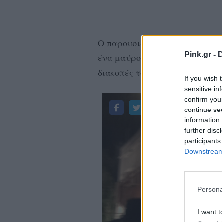
O παρουσιαστής του ΑΝΤ1 φορ
Pink.gr -
D
ένα μαύρο μίνι φόρεμα. Το ζε
διακοπές του και μάλιστα έβγα
If you wish 
sensitive in
confirm you
continue se
information 
further disc
participants
Downstream 
Persona
I want t