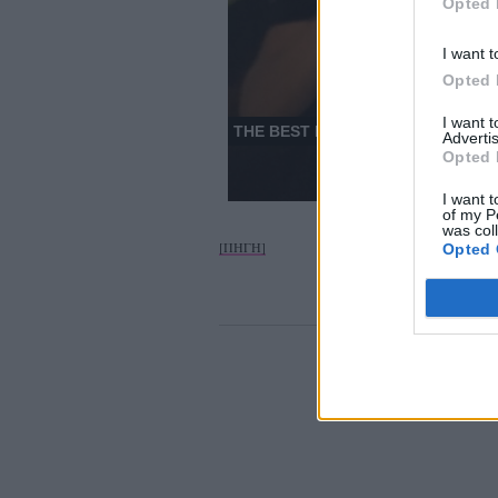
Opted 
I want t
Opted 
I want 
Advertis
Opted 
I want t
of my P
was col
[ΠΗΓΗ]
Opted 