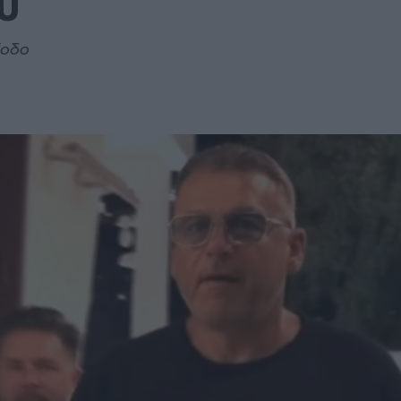
υ
ξοδο