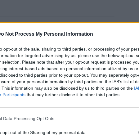
ούσε γυαλιά ηλίου, ενώ η Μαρία Αντωνά
o Not Process My Personal Information
υγάρι επέλεξε το νησί των ανέμων για τις
λε μια selfie με τον Λάκη Γαβαλά.
to opt-out of the sale, sharing to third parties, or processing of your per
formation for targeted advertising by us, please use the below opt-out s
r selection. Please note that after your opt-out request is processed y
eing interest-based ads based on personal information utilized by us or
disclosed to third parties prior to your opt-out. You may separately opt-
losure of your personal information by third parties on the IAB’s list of
. This information may also be disclosed by us to third parties on the
IA
Participants
that may further disclose it to other third parties.
l Data Processing Opt Outs
o opt-out of the Sharing of my personal data.