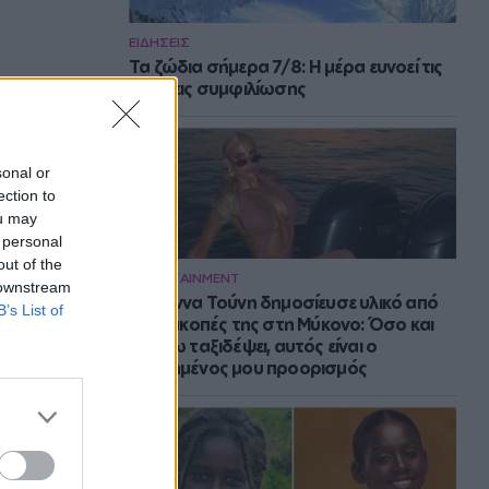
ΕΙΔΗΣΕΙΣ
Τα ζώδια σήμερα 7/8: Η μέρα ευνοεί τις
κινήσεις συμφιλίωσης
sonal or
ection to
ou may
 personal
out of the
ENTERTAINMENT
 downstream
Η Ιωάννα Τούνη δημοσίευσε υλικό από
B’s List of
τις διακοπές της στη Μύκονο: Όσο και
αν έχω ταξιδέψει, αυτός είναι ο
αγαπημένος μου προορισμός