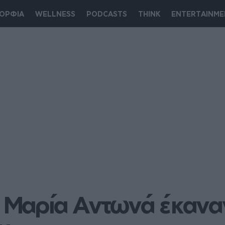
ΟΡΦΙΑ
WELLNESS
PODCASTS
THINK
ENTERTAINME
ι Μαρία Αντωνά έκαναν