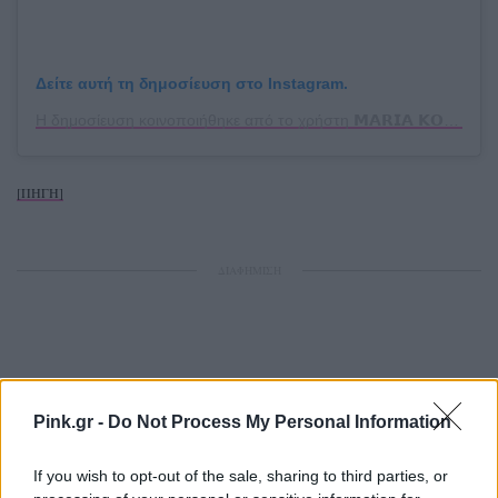
Δείτε αυτή τη δημοσίευση στο Instagram.
Η δημοσίευση κοινοποιήθηκε από το χρήστη 𝗠𝗔𝗥𝗜𝗔 𝗞𝗢𝗥𝗜𝗡𝗧𝗛𝗜𝗢𝗨 (@mariakorinthiou)
[ΠΗΓΗ]
ΔΙΑΦΗΜΙΣΗ
Pink.gr -
Do Not Process My Personal Information
If you wish to opt-out of the sale, sharing to third parties, or