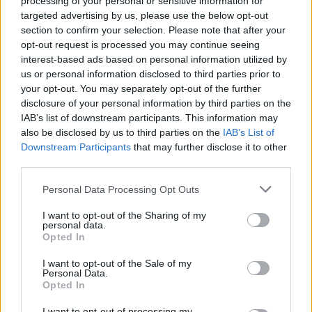
processing of your personal or sensitive information for
targeted advertising by us, please use the below opt-out
section to confirm your selection. Please note that after your
opt-out request is processed you may continue seeing
interest-based ads based on personal information utilized by
us or personal information disclosed to third parties prior to
your opt-out. You may separately opt-out of the further
disclosure of your personal information by third parties on the
IAB’s list of downstream participants. This information may
also be disclosed by us to third parties on the
IAB’s List of
Downstream Participants
that may further disclose it to other
third parties.
Ακολουθήστε το Pink.gr στο
Google News
και
Personal Data Processing Opt Outs
μάθετε πρώτοι
τα πιο hot νέα
.
I want to opt-out of the Sharing of my
personal data.
Ακολουθήστε το Pink.gr και στο
Instagram
Opted In
I want to opt-out of the Sale of my
Personal Data.
Opted In
I want to opt-out of processing my