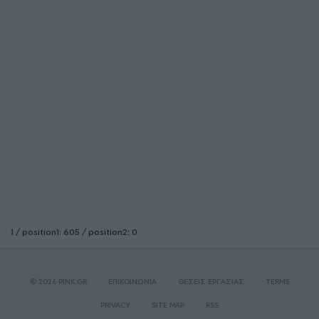
1 / position1: 605 / position2: 0
© 2026 PINK.GR
ΕΠΙΚΟΙΝΩΝΙΑ
ΘΕΣΕΙΣ ΕΡΓΑΣΙΑΣ
TERMS
PRIVACY
SITE MAP
RSS