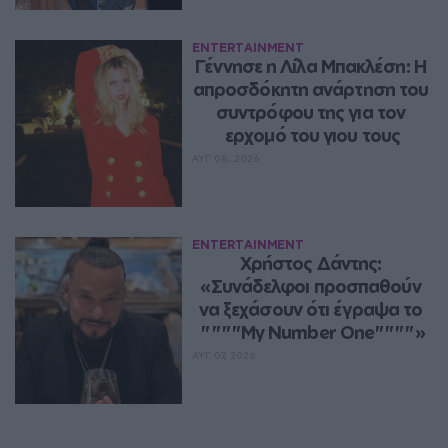
ENTERTAINMENT
Γέννησε η Λίλα Μπακλέση: Η 
απροσδόκητη ανάρτηση του 
συντρόφου της για τον 
ερχομό του γιου τους
ΑΥΓ 08, 2026
ENTERTAINMENT
Χρήστος Δάντης: 
«Συνάδελφοι προσπαθούν 
να ξεχάσουν ότι έγραψα το 
""""My Number One""""»
ΑΥΓ 07, 2026