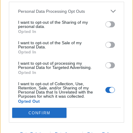
ΣΚΟΡΠΙΟΣ
Personal Data Processing Opt Outs
I want to opt-out of the Sharing of my
Μια αποκάλυψη μπορεί να σε
personal data.
Opted In
ταράξει. Πάρε χρόνο πριν
αντιδράσεις και άσε τα γεγονότα
I want to opt-out of the Sale of my
Personal Data.
να ξεκαθαρίσουν.
Opted In
I want to opt-out of processing my
Personal Data for Targeted Advertising.
ΤΟΞΟΤΗΣ
Opted In
I want to opt-out of Collection, Use,
Μια πρόταση για κάτι καινούργιο
Retention, Sale, and/or Sharing of my
Personal Data that Is Unrelated with the
έρχεται στον δρόμο σου. Πες
Purposes for which it was collected.
Opted Out
«ναι» και άφησε την περιπέτεια
να ξεκινήσει.
CONFIRM