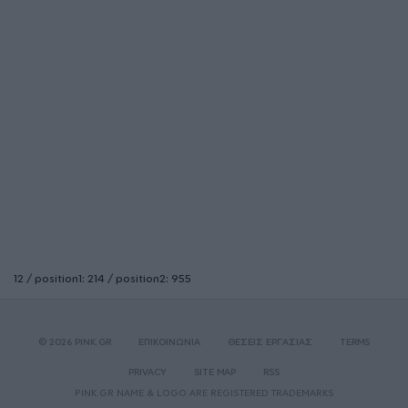
12 / position1: 214 / position2: 955
© 2026 PINK.GR
ΕΠΙΚΟΙΝΩΝΙΑ
ΘΕΣΕΙΣ ΕΡΓΑΣΙΑΣ
TERMS
PRIVACY
SITE MAP
RSS
PINK.GR NAME & LOGO ARE REGISTERED TRADEMARKS