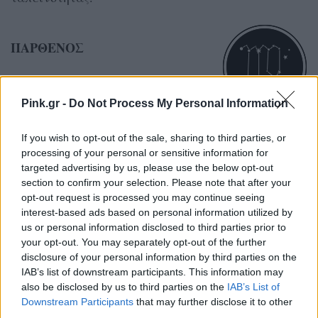
ΠΑΡΘΕΝΟΣ
Τα μικρά βήματα φτιάχνουν το
μεγάλο πλάνο. Σήμερα μια
Pink.gr -
Do Not Process My Personal Information
λεπτομέρεια που διορθώνεις
If you wish to opt-out of the sale, sharing to third parties, or
αλλάζει τα πάντα.
processing of your personal or sensitive information for
targeted advertising by us, please use the below opt-out
section to confirm your selection. Please note that after your
ΖΥΓΟΣ
opt-out request is processed you may continue seeing
interest-based ads based on personal information utilized by
Η διπλωματία σου είναι το όπλο
us or personal information disclosed to third parties prior to
your opt-out. You may separately opt-out of the further
σου. Σήμερα βρίσκεις τη χρυσή
disclosure of your personal information by third parties on the
τομή σε μια κατάσταση που
IAB’s list of downstream participants. This information may
also be disclosed by us to third parties on the
IAB’s List of
έμοιαζε δύσκολη.
Downstream Participants
that may further disclose it to other
third parties.