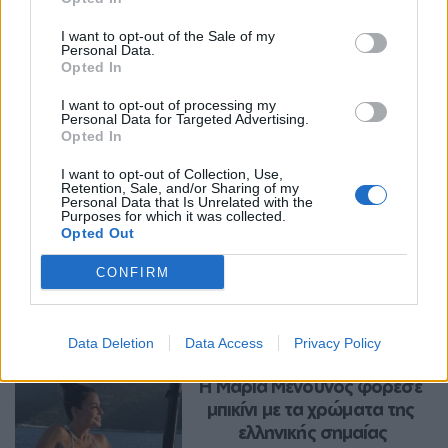
I want to opt-out of the Sale of my
Personal Data.
Opted In
I want to opt-out of processing my
Personal Data for Targeted Advertising.
Opted In
I want to opt-out of Collection, Use,
Retention, Sale, and/or Sharing of my
Personal Data that Is Unrelated with the
Purposes for which it was collected.
Opted Out
Περισσότερα Θέματα
CONFIRM
Entertainment
Data Deletion
Data Access
Privacy Policy
ENTERTAINMENT
Η Μαρία Μενούνος φόρεσε 
μπικίνι με τα χρώματα της 
ελληνικής σημαίας