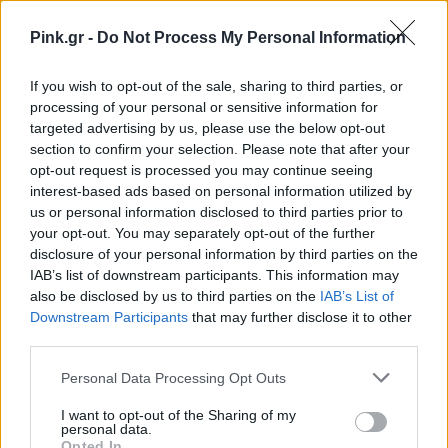
Ακολουθήστε το Pink.gr στο
Google News
και
Pink.gr -
Do Not Process My Personal Information
μάθετε πρώτοι
τα πιο hot νέα
.
If you wish to opt-out of the sale, sharing to third parties, or
Ακολουθήστε το Pink.gr και στο
Instagram
processing of your personal or sensitive information for
targeted advertising by us, please use the below opt-out
section to confirm your selection. Please note that after your
opt-out request is processed you may continue seeing
interest-based ads based on personal information utilized by
us or personal information disclosed to third parties prior to
your opt-out. You may separately opt-out of the further
ΔΙΑΦΗΜΙΣΗ
disclosure of your personal information by third parties on the
IAB’s list of downstream participants. This information may
also be disclosed by us to third parties on the
IAB’s List of
Downstream Participants
that may further disclose it to other
third parties.
Personal Data Processing Opt Outs
I want to opt-out of the Sharing of my
personal data.
Opted In