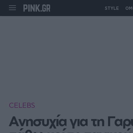
STYLE
ΟΜ
CELEBS
Ανησυχία για τη Γα