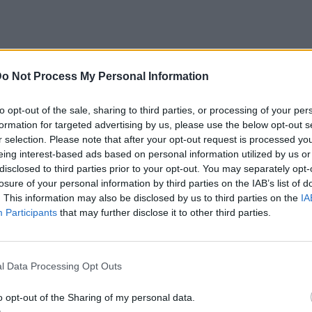
o Not Process My Personal Information
ς πήγαινε να πάθει κρίση πανικού, όμως
to opt-out of the sale, sharing to third parties, or processing of your per
ησε μάλιστα από τους followers της να της
formation for targeted advertising by us, please use the below opt-out s
ακτήσει πιο γρήγορα τη φωνή της, ενώ
r selection. Please note that after your opt-out request is processed y
eing interest-based ads based on personal information utilized by us or
ας πως θα τα ξαναπούν όταν αυτή
disclosed to third parties prior to your opt-out. You may separately opt-
losure of your personal information by third parties on the IAB’s list of
. This information may also be disclosed by us to third parties on the
IA
Participants
that may further disclose it to other third parties.
λλιάς Καληφώνη
υφαλλιά Καληφώνη έγραψε: «Σήμερα
l Data Processing Opt Outs
 φωνή. Οπότε θα τα πούμε όταν ξανά
o opt-out of the Sharing of my personal data.