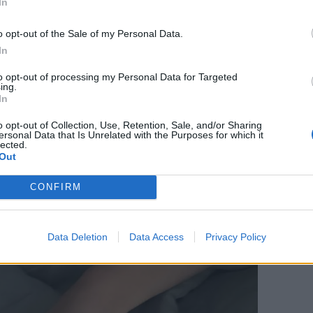
In
εξής: «Στην αρχή πήγα να πάθω κρίση
 ξέρετε κάποιο tip να έρθει πιο γρήγορα,
o opt-out of the Sale of my Personal Data.
In
to opt-out of processing my Personal Data for Targeted
ing.
In
o opt-out of Collection, Use, Retention, Sale, and/or Sharing
ersonal Data that Is Unrelated with the Purposes for which it
lected.
Out
CONFIRM
Data Deletion
Data Access
Privacy Policy