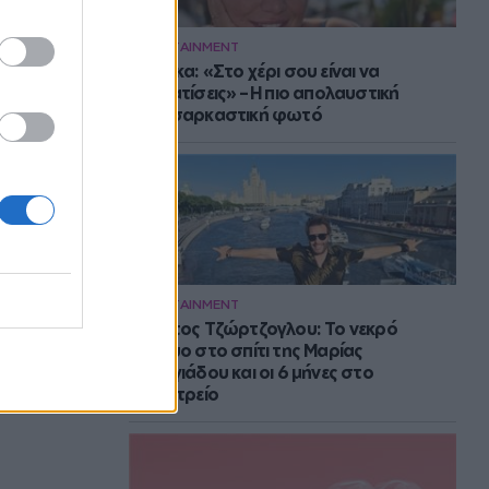
ENTERTAINMENT
Μπάρκα: «Στο χέρι σου είναι να
αδυνατίσεις» – Η πιο απολαυστική
αυτοσαρκαστική φωτό
ENTERTAINMENT
Στράτος Τζώρτζογλου: Το νεκρό
έμβρυο στο σπίτι της Μαρίας
Γεωργιάδου και οι 6 μήνες στο
ψυχιατρείο