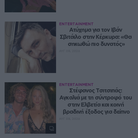
ENTERTAINMENT
Ατύχημα για τον Ιβάν 
Σβιτάιλο στην Κέρκυρα: «Θα 
σηκωθώ πιο δυνατός»
ΑΥΓ 08, 2026
ENTERTAINMENT
Στέφανος Τσιτσιπάς: 
Αγκαλιά με τη σύντροφό του 
στην Ελβετία και κοινή 
βραδινή έξοδος για δείπνο
ΑΥΓ 08, 2026