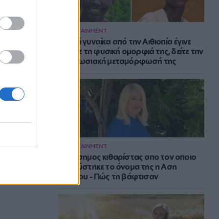
ENTERTAINMENT
Νεαρή γυναίκα από την Αιθιοπία έγινε
viral με τη φυσική ομορφιά της, δείτε την
εντυπωσιακή μεταμόρφωσή της
ENTERTAINMENT
Ο διάσημος κιθαρίστας απο τον οποιο
εμπνεύστηκε το όνομα της η Αση
Μπήλιου - Πώς τη βάφτισαν