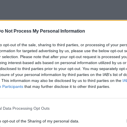
o Not Process My Personal Information
άφος Θοδωρής Ρακιντζής, μέσα από την
to opt-out of the sale, sharing to third parties, or processing of your per
xpress, κάνοντας μια αποκάλυψη που κανείς
formation for targeted advertising by us, please use the below opt-out s
r selection. Please note that after your opt-out request is processed y
eing interest-based ads based on personal information utilized by us or
disclosed to third parties prior to your opt-out. You may separately opt-
#θεσσαλονικη
#grxpress
#Ζευγαρι
♬
losure of your personal information by third parties on the IAB’s list of
ss
. This information may also be disclosed by us to third parties on the
IA
Participants
that may further disclose it to other third parties.
άρα πολύ καλά. Είναι με έναν άνθρωπο ο
ύς μήνες τώρα, και ισορροπημένα πάρα πολύ
l Data Processing Opt Outs
μα Roberto. Επιχειρηματίας, πάρα πολύ
τα μπροστά, δεν τον ενδιαφέρουν τα φώτα
o opt-out of the Sharing of my personal data.