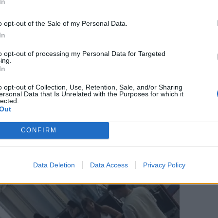
Ιωάννας Τούνη και του συγκεκριμένου
In
 είναι πάρα πολύ καλά μεταξύ τους και
o opt-out of the Sale of my Personal Data.
σωπική ζωή της Ιωάννας Τούνη είναι οκ,
In
ακτηριστικά ο Θοδωρής Ρακιντζής ο
to opt-out of processing my Personal Data for Targeted
ing.
In
o opt-out of Collection, Use, Retention, Sale, and/or Sharing
ersonal Data that Is Unrelated with the Purposes for which it
lected.
Out
CONFIRM
Data Deletion
Data Access
Privacy Policy