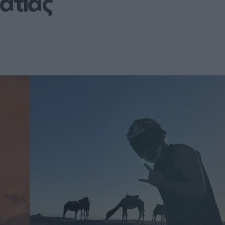
ματίας