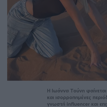
Η Ιωάννα Τούνη φαίνεται 
και ισορροπημένες περιό
γνωστή influencer και επ