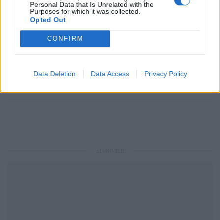
Personal Data that Is Unrelated with the
Purposes for which it was collected.
Opted Out
CONFIRM
Ακολουθήστε το Pink.gr στο
Google News
και
μάθετε πρώτοι
τα πιο hot νέα
.
Data Deletion
Data Access
Privacy Policy
Ακολουθήστε το Pink.gr και στο
Instagram
ΔΙΑΦΗΜΙΣΗ