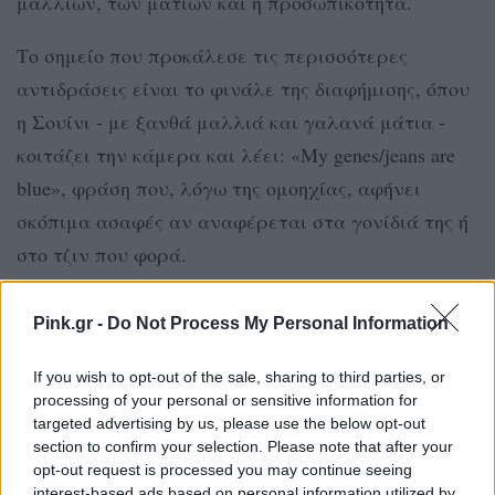
μαλλιών, των ματιών και η προσωπικότητα.
Το σημείο που προκάλεσε τις περισσότερες
αντιδράσεις είναι το φινάλε της διαφήμισης, όπου
η Σουίνι - με ξανθά μαλλιά και γαλανά μάτια -
κοιτάζει την κάμερα και λέει: «My genes/jeans are
blue», φράση που, λόγω της ομοηχίας, αφήνει
σκόπιμα ασαφές αν αναφέρεται στα γονίδιά της ή
στο τζιν που φορά.
Για πολλούς, η επιλογή αυτής της ατάκας σε
Pink.gr -
Do Not Process My Personal Information
συνδυασμό με την έμφαση σε εξωτερικά
χαρακτηριστικά που ιστορικά έχουν συνδεθεί με
If you wish to opt-out of the sale, sharing to third parties, or
processing of your personal or sensitive information for
την ιδεολογία της φυλετικής υπεροχής,
targeted advertising by us, please use the below opt-out
παραπέμπει σε επικίνδυνες αφηγήσεις.
section to confirm your selection. Please note that after your
opt-out request is processed you may continue seeing
interest-based ads based on personal information utilized by
[ΠΗΓΗ]