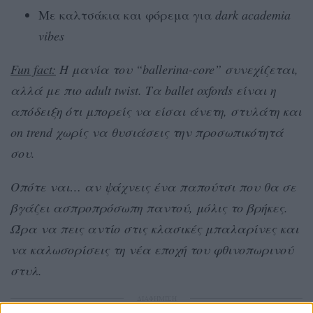
Με καλτσάκια και φόρεμα για
dark academia
vibes
Fun fact:
Η μανία του “ballerina-core” συνεχίζεται,
αλλά με πιο adult twist. Τα ballet oxfords είναι η
απόδειξη ότι μπορείς να είσαι άνετη, στυλάτη και
on trend χωρίς να θυσιάσεις την προσωπικότητά
σου.
Οπότε ναι… αν ψάχνεις ένα παπούτσι που θα σε
βγάζει ασπροπρόσωπη παντού, μόλις το βρήκες.
Ώρα να πεις αντίο στις κλασικές μπαλαρίνες και
να καλωσορίσεις τη νέα εποχή του φθινοπωρινού
στυλ.
ΔΙΑΦΗΜΙΣΗ