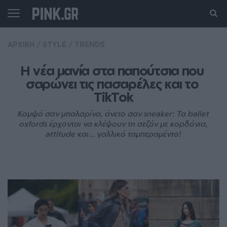
ΑΡΧΙΚΗ
/
STYLE
/
TRENDS
Η νέα μανία στα παπούτσια που 
σαρώνει τις πασαρέλες και το 
TikTok
Κομψό σαν μπαλαρίνα, άνετο σαν sneaker: Τα ballet
oxfords έρχονται να κλέψουν τη σεζόν με κορδόνια,
attitude και… γαλλικό ταμπεραμέντο!