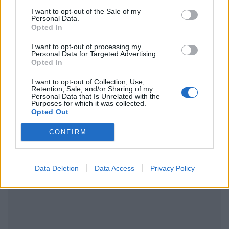
Ακολουθήστε το Pink.gr στο
Google News
και
I want to opt-out of the Sale of my
μάθετε πρώτοι
τα πιο hot νέα
.
Personal Data.
Opted In
Ακολουθήστε το Pink.gr και στο
Instagram
I want to opt-out of processing my
Personal Data for Targeted Advertising.
Opted In
I want to opt-out of Collection, Use,
Retention, Sale, and/or Sharing of my
Personal Data that Is Unrelated with the
Purposes for which it was collected.
ΔΙΑΦΗΜΙΣΗ
Opted Out
CONFIRM
Data Deletion
Data Access
Privacy Policy