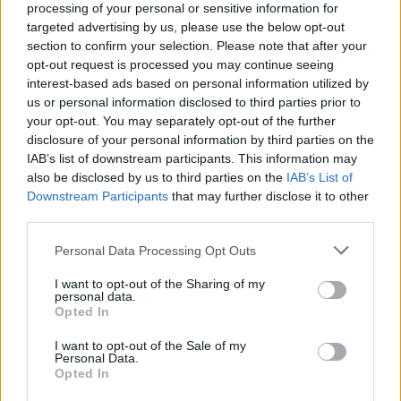
αφυδατωθεί, γεγονός που μπορεί να προκαλέσει
processing of your personal or sensitive information for
δυσφορία όπως ερυθρότητα, κνησμό ή αίσθηση
targeted advertising by us, please use the below opt-out
section to confirm your selection. Please note that after your
σύσφιξης. Η κρυοθεραπεία χρησιμοποιεί την ψύξη
opt-out request is processed you may continue seeing
για να καταπραΰνει το δέρμα και να μειώνει αυτά
interest-based ads based on personal information utilized by
us or personal information disclosed to third parties prior to
τα συμπτώματα.
your opt-out. You may separately opt-out of the further
disclosure of your personal information by third parties on the
Επιπλέον, η ψύξη διεγείρει την κυκλοφορία του
IAB’s list of downstream participants. This information may
αίματος στο δέρμα, γεγονός που συμβάλλει στη
also be disclosed by us to third parties on the
IAB’s List of
Downstream Participants
that may further disclose it to other
μείωση του πρηξίματος και του οιδήματος στο
third parties.
πρόσωπο. Μπορεί επίσης να βοηθήσει να κλείσουν
Personal Data Processing Opt Outs
οι πόροι και να βελτιωθεί ο τόνος του δέρματος,
κάνοντας το δέρμα να φαίνεται πιο λείο, σφιχτό
I want to opt-out of the Sharing of my
personal data.
και λαμπερό.
Opted In
I want to opt-out of the Sale of my
Η συσκευή κρυοθεραπείας UFO™ 3 είναι η ιδανική
Personal Data.
Opted In
επιλογή για το καλοκαίρι, καθώς παρέχει γρήγορη