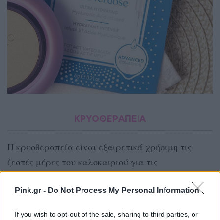
ΚΡΥΟΘΕΡΑΠΕΙΑ
Η κρυοθεραπεία είναι εξαιρετικά χρήσιμη τις
ζεστές μέρες του καλοκαιριού για τις
αναζωογονητικές και καταπραϋντικές της
ιδιότητες για το δέρμα. Στη ζέστη, το δέρμα
Pink.gr -
Do Not Process My Personal Information
μπορεί να ερεθιστεί, να φλεγμαίνει ή να
If you wish to opt-out of the sale, sharing to third parties, or