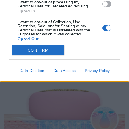
και αποτελεσματική ψύξη του δέρματος,
I want to opt-out of processing my
Personal Data for Targeted Advertising.
φέρνοντας άμεση ανακούφιση από τις υψηλές
Opted In
θερμοκρασίες, ενώ παράλληλα βελτιώνει την
I want to opt-out of Collection, Use,
Retention, Sale, and/or Sharing of my
ενυδάτωση και τη ζωτικότητα του δέρματος. Η
Personal Data that Is Unrelated with the
Purposes for which it was collected.
αναζωογονητική κρυοθεραπεία συσφίγγει και
Opted Out
χαλαρώνει το δέρμα, ώστε να αποχαιρετήσετε τις
CONFIRM
ρυτίδες και το πρήξιμο - και ταυτόχρονα να
μειώσετε την εμφάνιση των πόρων.
Data Deletion
Data Access
Privacy Policy