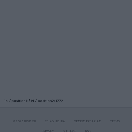
14 / position1: 314 / position2: 1772
© 2026 PINK.GR
ΕΠΙΚΟΙΝΩΝΙΑ
ΘΕΣΕΙΣ ΕΡΓΑΣΙΑΣ
TERMS
PRIVACY
SITE MAP
RSS