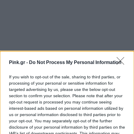
Pink.gr -
Do Not Process My Personal Information
If you wish to opt-out of the sale, sharing to third parties, or
processing of your personal or sensitive information for
targeted advertising by us, please use the below opt-out
section to confirm your selection. Please note that after your
opt-out request is processed you may continue seeing
interest-based ads based on personal information utilized by
Ακολουθήστε το Pink.gr στο
Google News
και
us or personal information disclosed to third parties prior to
μάθετε πρώτοι
τα πιο hot νέα
.
your opt-out. You may separately opt-out of the further
disclosure of your personal information by third parties on the
IAB’s list of downstream participants. This information may