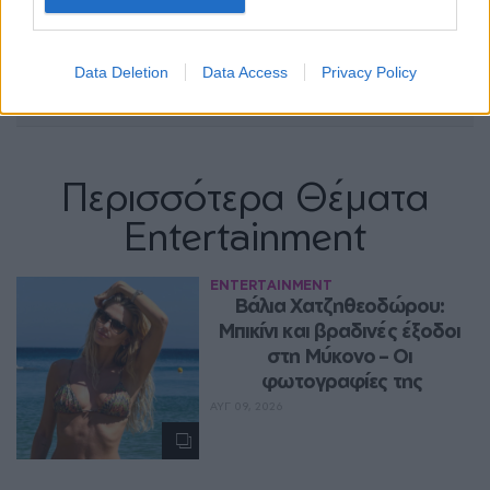
Data Deletion
Data Access
Privacy Policy
Περισσότερα Θέματα
Entertainment
ENTERTAINMENT
Βάλια Χατζηθεοδώρου: 
Μπικίνι και βραδινές έξοδοι 
στη Μύκονο – Οι 
φωτογραφίες της
ΑΥΓ 09, 2026