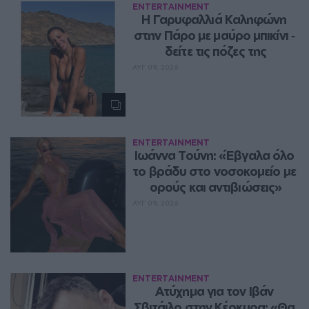
ENTERTAINMENT
Η Γαρυφαλλιά Καληφώνη 
στην Πάρο με μαύρο μπικίνι ‑ 
δείτε τις πόζες της
ΑΥΓ 09, 2026
ENTERTAINMENT
Ιωάννα Τούνη: «Έβγαλα όλο 
το βράδυ στο νοσοκομείο με 
ορούς και αντιβιώσεις»
ΑΥΓ 09, 2026
ENTERTAINMENT
Ατύχημα για τον Ιβάν 
Σβιτάιλο στην Κέρκυρα: «Θα 