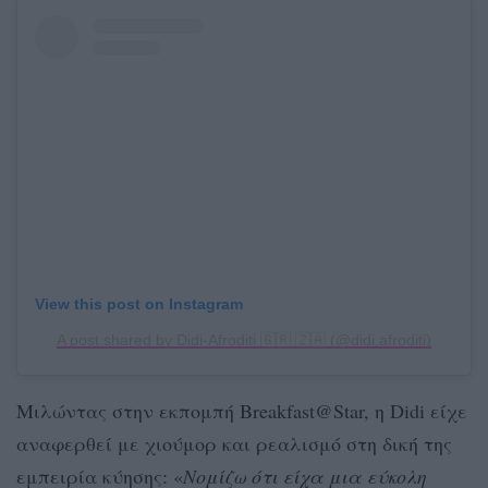
View this post on Instagram
A post shared by Didi-Afroditi 🇬🇷 🇿🇦 (@didi.afroditi)
Μιλώντας στην εκπομπή Breakfast@Star, η Didi είχε
αναφερθεί με χιούμορ και ρεαλισμό στη δική της
εμπειρία κύησης: «
Νομίζω ότι είχα μια εύκολη