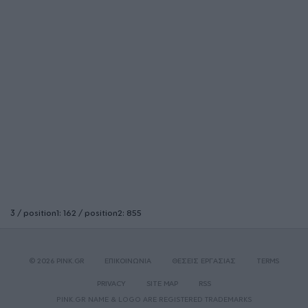
3 / position1: 162 / position2: 855
© 2026 PINK.GR
ΕΠΙΚΟΙΝΩΝΙΑ
ΘΕΣΕΙΣ ΕΡΓΑΣΙΑΣ
TERMS
PRIVACY
SITE MAP
RSS
PINK.GR NAME & LOGO ARE REGISTERED TRADEMARKS