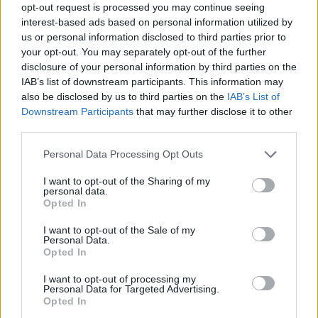
opt-out request is processed you may continue seeing
interest-based ads based on personal information utilized by
us or personal information disclosed to third parties prior to
your opt-out. You may separately opt-out of the further
disclosure of your personal information by third parties on the
IAB’s list of downstream participants. This information may
also be disclosed by us to third parties on the
IAB’s List of
Downstream Participants
that may further disclose it to other
Ακολουθήστε το Pink.gr στο
Google News
και
third parties.
μάθετε πρώτοι
τα πιο hot νέα
.
Personal Data Processing Opt Outs
Ακολουθήστε το Pink.gr και στο
Instagram
I want to opt-out of the Sharing of my
personal data.
Opted In
I want to opt-out of the Sale of my
Personal Data.
Opted In
ΔΙΑΦΗΜΙΣΗ
I want to opt-out of processing my
Personal Data for Targeted Advertising.
Opted In