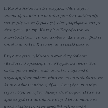
Η Μαρία Αντωνά είπε αρχικά: «
Μου είχαν
τοποθετήσει μέσα στο σπίτι μου ένα πολύπριζο
και χωρίς να το ξέρω εγώ, είχε μικρόφωνο και με
άκουγαν
», με την Κατερίνα Καραβάτου να
αιφνιδιάζεται: «
Το λες αλήθεια; Σου είχαν βάλει
κοριό στο σπίτι; Και πώς το ανακάλυψες;
».
Στη συνέχεια, η Μαρία Αντωνά πρόσθεσε:
«
Κάποιες συγκεκριμένες στιγμές και ώρες που
επέλεγα να φύγω από το σπίτι, είχα πολύ
συγκεκριμένα τηλεφωνήματα, προσπαθούσαν να
δουν αν ήμουν μέσα ή έξω… Δεν ξέρω τι στόχο
είχαν. Όχι, δεν ήταν πρώην σύντροφος. Ήταν τα
πρώτα χρόνια που ήμουν στην Αθήνα, ήμουν σε
μικρή ηλικία και είχα φοβηθεί πάρα πολύ.