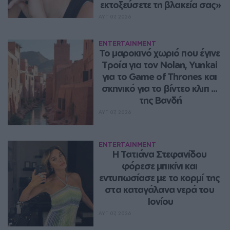
εκτοξεύσετε τη βλακεία σας»
ΑΥΓ 07, 2026
ENTERTAINMENT
Το μαροκινό χωριό που έγινε 
Τροία για τον Nolan, Yunkai 
για το Game of Thrones και 
σκηνικό για το βίντεο κλιπ ... 
της Βανδή
ΑΥΓ 07, 2026
ENTERTAINMENT
Η Τατιάνα Στεφανίδου 
φόρεσε μπικίνι και 
εντυπωσίασε με το κορμί της 
στα καταγάλανα νερά του 
Ιονίου
ΑΥΓ 07, 2026