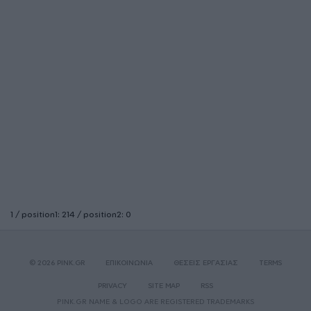
1 / position1: 214 / position2: 0
© 2026 PINK.GR
ΕΠΙΚΟΙΝΩΝΙΑ
ΘΕΣΕΙΣ ΕΡΓΑΣΙΑΣ
TERMS
PRIVACY
SITE MAP
RSS
PINK.GR NAME & LOGO ARE REGISTERED TRADEMARKS