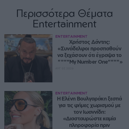
Περισσότερα Θέματα
Entertainment
ENTERTAINMENT
Χρήστος Δάντης: 
«Συνάδελφοι προσπαθούν 
να ξεχάσουν ότι έγραψα το 
""""My Number One""""»
ΑΥΓ 07, 2026
ENTERTAINMENT
Η Ελένη Βουλγαράκη ξεσπά 
για τις φήμες χωρισμού με 
τον Ιωαννίδη: 
«Διασταυρώστε καμία 
πληροφορία πριν 