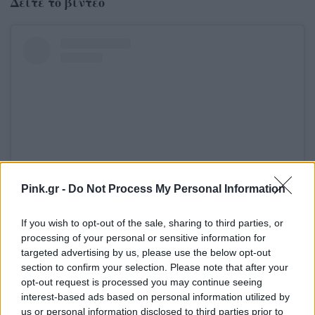
Δείτε το βίντεο
Pink.gr -
Do Not Process My Personal Information
If you wish to opt-out of the sale, sharing to third parties, or
Δείτε αυτή τη δημοσίευση στο Instagram.
processing of your personal or sensitive information for
Η δημοσίευση κοινοποιήθηκε από το χρήστη Evridiki Valavani (@evridiki_valavani)
targeted advertising by us, please use the below opt-out
section to confirm your selection. Please note that after your
[ΠΗΓΗ]
opt-out request is processed you may continue seeing
interest-based ads based on personal information utilized by
us or personal information disclosed to third parties prior to