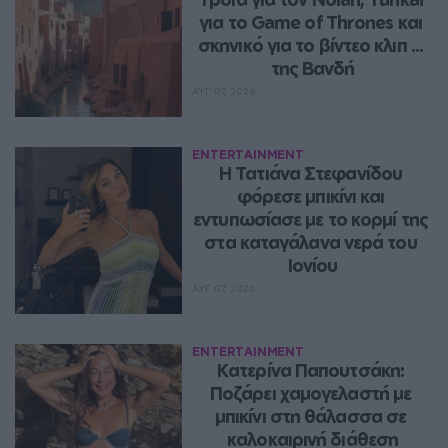
για το Game of Thrones και 
σκηνικό για το βίντεο κλιπ ... 
της Βανδή
ΑΥΓ 07, 2026
ENTERTAINMENT
Η Τατιάνα Στεφανίδου 
φόρεσε μπικίνι και 
εντυπωσίασε με το κορμί της 
στα καταγάλανα νερά του 
Ιονίου
ΑΥΓ 07, 2026
ENTERTAINMENT
Κατερίνα Παπουτσάκη: 
Ποζάρει χαμογελαστή με 
μπικίνι στη θάλασσα σε 
καλοκαιρινή διάθεση