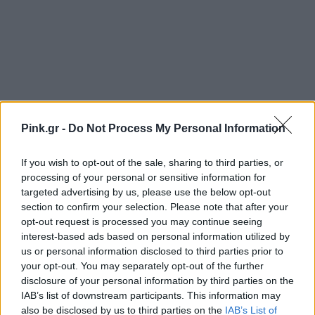
Pink.gr -
Do Not Process My Personal Information
If you wish to opt-out of the sale, sharing to third parties, or
processing of your personal or sensitive information for
targeted advertising by us, please use the below opt-out
section to confirm your selection. Please note that after your
Ακολουθήστε το Pink.gr στο
Google News
και
opt-out request is processed you may continue seeing
μάθετε πρώτοι
τα πιο hot νέα
.
interest-based ads based on personal information utilized by
us or personal information disclosed to third parties prior to
your opt-out. You may separately opt-out of the further
Ακολουθήστε το Pink.gr και στο
Instagram
disclosure of your personal information by third parties on the
IAB’s list of downstream participants. This information may
also be disclosed by us to third parties on the
IAB’s List of