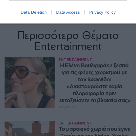
Data Deletion
Data Access
Privacy Policy
Περισσότερα Θέματα
Entertainment
ENTERTAINMENT
Η Ελένη Βουλγαράκη ξεσπά 
για τις φήμες χωρισμού με 
τον Ιωαννίδη: 
«Διασταυρώστε καμία 
πληροφορία πριν 
εκτοξεύσετε τη βλακεία σας»
ΑΥΓ 07, 2026
ENTERTAINMENT
Το μαροκινό χωριό που έγινε 
Τροία για τον Nolan, Yunkai 