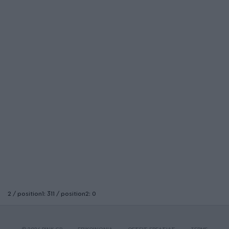
2 / position1: 311 / position2: 0
© 2026 PINK.GR
ΕΠΙΚΟΙΝΩΝΙΑ
ΘΕΣΕΙΣ ΕΡΓΑΣΙΑΣ
TERMS