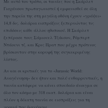
Με αυτό τον τρόπο, οι ταινίες που η Σκάρλετ
Γιοχάνσον πρωταγωνιστεί ή εμφανισθεί σε όλη
την πορεία της στη μεγάλη οθόνη έχουν «γράψει»
14,8 δις. δολάρια εισπράξεις ξεπερνώντας τις
επιδόσεις κάθε άλλου ηθοποιού. Η Σκάρλετ
ξεπέρασε τους Σάμιουελ Τζάκσον, Ρόμπερτ
Ντάουνι τζ. και Κρις Πρατ που μέχρι πρότινος
βρίσκονταν στην κορυφή της συγκεκριμένης
λίστας.
Αν και οι κριτικές για το «Jurassic World:
Αναγέννηση» δεν ήταν και πολύ ενθαρρυντικές, η
ταινία κατάφερε να κάνει σπουδαίο άνοιγμα σε
όλο τον κόσμο με 318 εκατ. δολάρια και είναι
πλέον η δέκατη ταινία σε εισπράξεις για τη
χρονιά που διανύουμε.