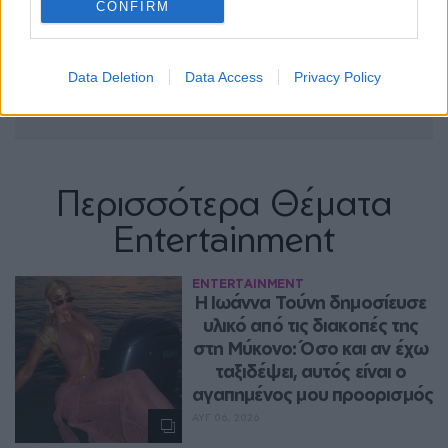
CONFIRM
Data Deletion
Data Access
Privacy Policy
Περισσότερα Θέματα
Entertainment
ENTERTAINMENT
Η Ιωάννα Τούνη δημοσίευσε 
υλικό από τις διακοπές της 
στη Μύκονο: Όσο και αν έχω 
ταξιδέψει, αυτός είναι ο 
αγαπημένος μου προορισμός
ΑΥΓ 06, 2026