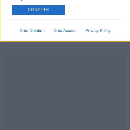
Ακολουθήστε το Pink.gr και στο
Instagram
CONFIRM
Data Deletion
Data Access
Privacy Policy
ΔΙΑΦΗΜΙΣΗ