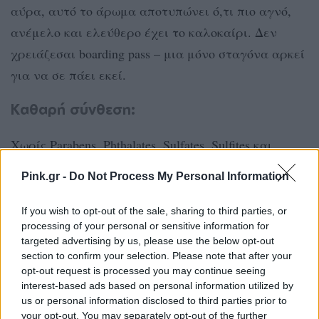
αύρα, αυτό το άρωμα αποτυπώνει ό,τι πιο αγνό,
ανέμελο και ελεύθερο έχει το καλοκαίρι. Δεν
χρειάζεσαι boarding pass – μια μόνο σταγόνα αρκεί
για να σε πάει εκεί.
Καθαρή σύνθεση:
Χωρίς Parabens, Phthalates, Sulfates, Sulfites και
Γλουτένη.
Pink.gr -
Do Not Process My Personal Information
100% Vegan.
If you wish to opt-out of the sale, sharing to third parties, or
@BobbiBrown @bobbibrown_greek_artistry
processing of your personal or sensitive information for
#BobbiBrown
targeted advertising by us, please use the below opt-out
section to confirm your selection. Please note that after your
opt-out request is processed you may continue seeing
ΔΙΑΦΗΜΙΣΗ
interest-based ads based on personal information utilized by
us or personal information disclosed to third parties prior to
your opt-out. You may separately opt-out of the further