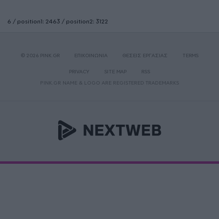
6 / position1: 2463 / position2: 3122
© 2026 PINK.GR
ΕΠΙΚΟΙΝΩΝΙΑ
ΘΕΣΕΙΣ ΕΡΓΑΣΙΑΣ
TERMS
PRIVACY
SITE MAP
RSS
PINK.GR NAME & LOGO ARE REGISTERED TRADEMARKS