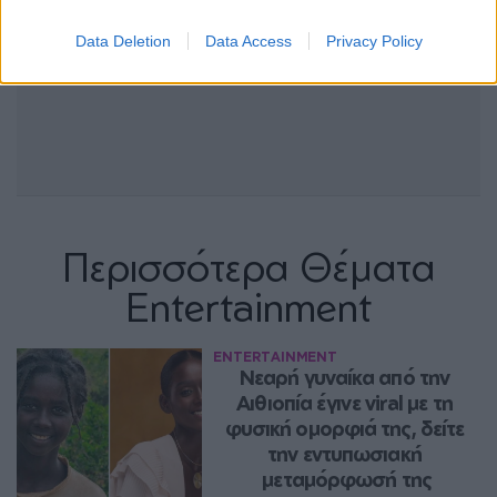
Data Deletion
Data Access
Privacy Policy
Περισσότερα Θέματα
Entertainment
ENTERTAINMENT
Νεαρή γυναίκα από την 
Αιθιοπία έγινε viral με τη 
φυσική ομορφιά της, δείτε 
την εντυπωσιακή 
μεταμόρφωσή της