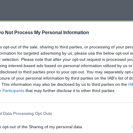
o Not Process My Personal Information
to opt-out of the sale, sharing to third parties, or processing of your per
formation for targeted advertising by us, please use the below opt-out s
r selection. Please note that after your opt-out request is processed y
eing interest-based ads based on personal information utilized by us or
disclosed to third parties prior to your opt-out. You may separately opt-
losure of your personal information by third parties on the IAB’s list of
. This information may also be disclosed by us to third parties on the
IA
Participants
that may further disclose it to other third parties.
άνει τις ισορροπίες της ήταν αμέσως μετά
l Data Processing Opt Outs
 απορρόφησε πλήρως: «Εκεί κάπου το έχασα
o opt-out of the Sharing of my personal data.
ανθρώπους που είχα κοντά μου. Είχα