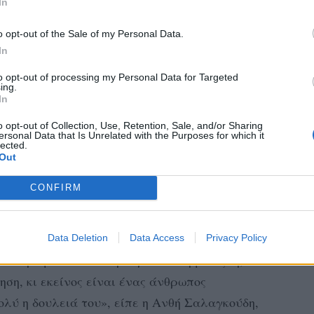
In
ι αυτό είχε επιπτώσεις στη σχέσεις μου,
ους γύρω μου, δεν έβγαινα».
o opt-out of the Sale of my Personal Data.
In
ΤΑ ΕΞΑΝΘΉΜΑΤΑ
to opt-out of processing my Personal Data for Targeted
ing.
πριν από τρία χρόνια, όταν αποφάσισε να
In
 μετά από μια παρατεταμένη περίοδο, στην
o opt-out of Collection, Use, Retention, Sale, and/or Sharing
ersonal Data that Is Unrelated with the Purposes for which it
α συνειδητά με τα μούτρα, αλλά το σώμα
lected.
Out
 να βγάζω εξανθήματα, απευθύνθηκα σε
ψε σε ψυχοθεραπεύτρια. Εκεί ξεκίνησε ένα
CONFIRM
αξύ άλλων η Ανθή Σαλαγκούδη.
 σε καλύτερη φάση καθώς έχει στήριξη από
Data Deletion
Data Access
Privacy Policy
πειδή είμαι καλά στην προσωπική μου ζωή, ο
ση, κι εκείνος είναι ένας άνθρωπος
ολύ η δουλειά του», είπε η Ανθή Σαλαγκούδη,