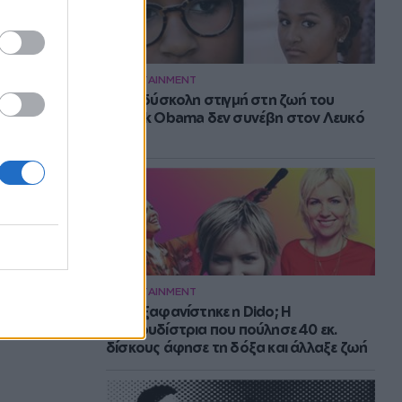
ENTERTAINMENT
Η πιο δύσκολη στιγμή στη ζωή του
Barack Obama δεν συνέβη στον Λευκό
Οίκο
ENTERTAINMENT
Πού εξαφανίστηκε η Dido; Η
τραγουδίστρια που πούλησε 40 εκ.
δίσκους άφησε τη δόξα και άλλαξε ζωή