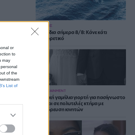
ΕΙΔΗΣΕΙΣ
Τα ζώδια σήμερα 8/8: Κάνε κάτι
διαφορετικό
sonal or
ection to
ou may
 personal
out of the
 downstream
B’s List of
ENTERTAINMENT
Μυστική γαμήλια γιορτή για πασίγνωστο
ζευγάρι σε πολυτελές κτήμα με
απαγόρευση κινητών