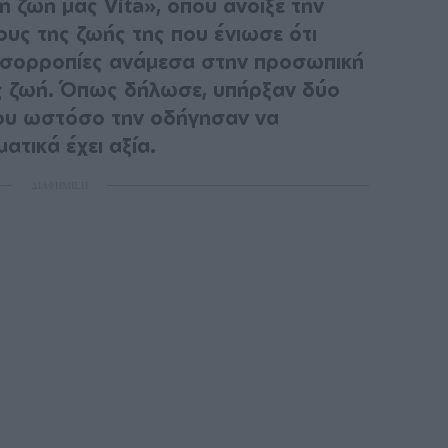
 ζωή μας Vita», όπου άνοιξε την
δους της ζωής της που ένιωσε ότι
ς ισορροπίες ανάμεσα στην προσωπική
ης ζωή. Όπως δήλωσε, υπήρξαν δύο
ου ωστόσο την οδήγησαν να
ατικά έχει αξία.
ΔΙΑΦΗΜΙΣΗ