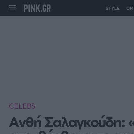
STYLE
ΟΜ
CELEBS
Ανθή Σαλαγκούδη: «Ε