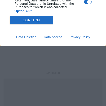
Retention, Sale, and/or Sharing of my
Personal Data that Is Unrelated with the
Purposes for which it was collected.
Opted Out
CONFIRM
Ακολουθήστε το Pink.gr στο
Google News
και
μάθετε πρώτοι
τα πιο hot νέα
.
Data Deletion
Data Access
Privacy Policy
Ακολουθήστε το Pink.gr και στο
Instagram
ΔΙΑΦΗΜΙΣΗ