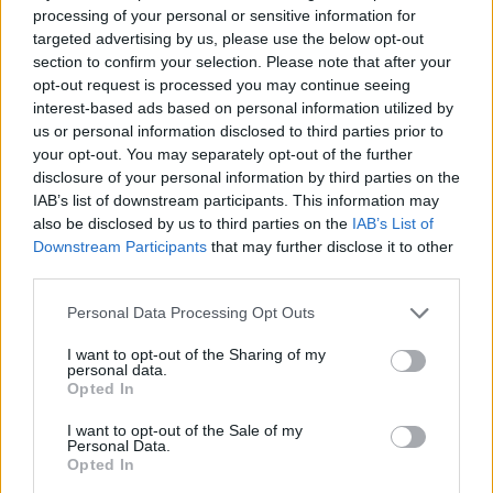
processing of your personal or sensitive information for
targeted advertising by us, please use the below opt-out
Η Λιούις περιέγραψε πώς το 2019 ανακάλυψε έναν
section to confirm your selection. Please note that after your
όγκο στο στήθος της. Αν και οι γιατροί της
opt-out request is processed you may continue seeing
interest-based ads based on personal information utilized by
συνέστησαν διπλή μαστεκτομή, εκείνη αποφάσισε
us or personal information disclosed to third parties prior to
να δοκιμάσει εναλλακτικές θεραπείες,
your opt-out. You may separately opt-out of the further
εστιάζοντας στον καθαρισμό του σώματος από
disclosure of your personal information by third parties on the
IAB’s list of downstream participants. This information may
τοξίνες και στο συναισθηματικό της φορτίο.
also be disclosed by us to third parties on the
IAB’s List of
Downstream Participants
that may further disclose it to other
Μετακόμισε στην Αριζόνα, όπου συνδύασε
third parties.
ολιστικές και συμβατικές θεραπείες, μεταξύ των
Personal Data Processing Opt Outs
οποίων και η χημειοθεραπεία με ενίσχυση
I want to opt-out of the Sharing of my
ινσουλίνης — μια μέθοδος κατά την οποία
personal data.
Opted In
χρησιμοποιούνται χαμηλότερες δόσεις
χημειοθεραπείας, βασισμένη στη θεωρία ότι η
I want to opt-out of the Sale of my
Personal Data.
ινσουλίνη επιτρέπει στο φάρμακο να εισχωρήσει
Opted In