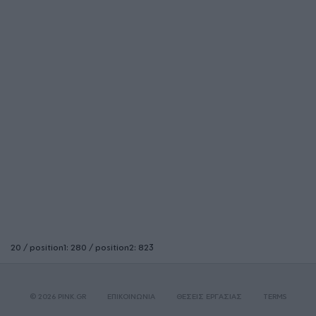
20 / position1: 280 / position2: 823
© 2026 PINK.GR
ΕΠΙΚΟΙΝΩΝΙΑ
ΘΕΣΕΙΣ ΕΡΓΑΣΙΑΣ
TERMS