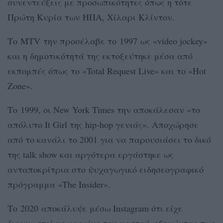
συνεντεύξεις με προσωπικότητες όπως η τότε
Πρώτη Κυρία των ΗΠΑ, Χίλαρι Κλίντον.
Το MTV την προσέλαβε το 1997 ως «video jockey»
και η δημοτικότητά της εκτοξεύτηκε μέσα από
εκπομπές όπως το «Total Request Live» και το «Hot
Zone».
Το 1999, οι New York Times την αποκάλεσαν «το
απόλυτο It Girl της hip-hop γενιάς». Αποχώρησε
από το κανάλι το 2001 για να παρουσιάσει το δικό
της talk show και αργότερα εργάστηκε ως
ανταποκρίτρια στο ψυχαγωγικό ειδησεογραφικό
πρόγραμμα «The Insider».
Το 2020 αποκάλυψε μέσω Instagram ότι είχε
διαγνωστεί με καρκίνο του μαστού, εξηγώντας πως