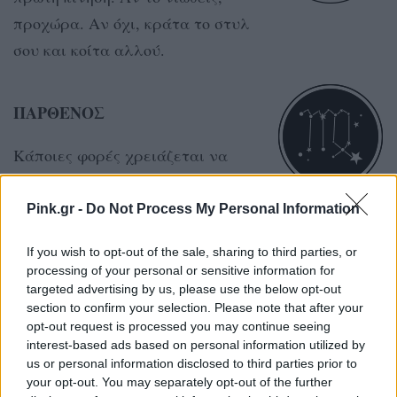
προχώρα. Αν όχι, κράτα το στυλ
σου και κοίτα αλλού.
ΠΑΡΘΕΝΟΣ
Κάποιες φορές χρειάζεται να
χαλάσεις λίγο το πρόγραμμα για
να βρεις την ισορροπία σου. Μην
Pink.gr -
Do Not Process My Personal Information
είσαι τόσο αυστηρός με τον εαυτό
If you wish to opt-out of the sale, sharing to third parties, or
σου.
processing of your personal or sensitive information for
targeted advertising by us, please use the below opt-out
section to confirm your selection. Please note that after your
ΖΥΓΟΣ
opt-out request is processed you may continue seeing
interest-based ads based on personal information utilized by
Σήμερα σε τραβάνε σε δύο
us or personal information disclosed to third parties prior to
your opt-out. You may separately opt-out of the further
κατευθύνσεις. Πριν διαλέξεις