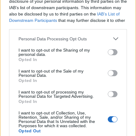
disclosure of your personal information by third parties on the
δρόμο, σιγουρέψου ότι πας κάπου
IAB’s list of downstream participants. This information may
also be disclosed by us to third parties on the
IAB’s List of
που σε εκφράζει – όχι κάπου που
Downstream Participants
that may further disclose it to other
απλώς σε ζητάνε.
third parties.
Personal Data Processing Opt Outs
ΣΚΟΡΠΙΟΣ
I want to opt-out of the Sharing of my
personal data.
Opted In
Η μέρα έχει αποκαλύψεις. Κάποιο
μυστικό έρχεται στην επιφάνεια –
I want to opt-out of the Sale of my
Personal Data.
χρησιμοποίησέ το με σύνεση, όχι
Opted In
με εκδίκηση.
I want to opt-out of processing my
Personal Data for Targeted Advertising.
Opted In
ΤΟΞΟΤΗΣ
I want to opt-out of Collection, Use,
Retention, Sale, and/or Sharing of my
Personal Data that Is Unrelated with the
Η περιπέτεια είναι μέσα σου,
Purposes for which it was collected.
Opted Out
αλλά σήμερα καλείσαι να είσαι