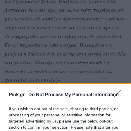
διεστραμμένο που σε τραβάει εν αγνοία σου.
Λυπάμαι που δεν έχω να δώσω κάτι παρήγορο σε
μία κοπέλα. Οι κοπέλες προστατεύονται από τον
νόμο και δεν μπορεί αυτό να γίνεται εξώφυλλο
σε εφημερίδες και να ανεβαίνουν σε πορνοσάιτ.
Είναι παραπάνω από αισχρό. Περιμένω να
μιλήσει η δικαιοσύνη, οι άνθρωποι αυτοί είναι έξω
και γελάνε. Μακάρι να ευαισθητοποιηθεί η
κοινωνία περισσότερο και να καταλάβει ότι
προκαλεί αυτοκτονίες
».
Pink.gr -
Do Not Process My Personal Information
If you wish to opt-out of the sale, sharing to third parties, or
processing of your personal or sensitive information for
targeted advertising by us, please use the below opt-out
section to confirm your selection. Please note that after your