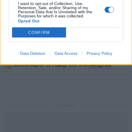
I want to opt-out of Collection, Use,
Retention, Sale, and/or Sharing of my
Personal Data that Is Unrelated with the
Purposes for which it was collected.
Opted Out
CONFIRM
Ακολουθήστε το Pink.gr στο
Google News
και
μάθετε πρώτοι
τα πιο hot νέα
.
Data Deletion
Data Access
Privacy Policy
Ακολουθήστε το Pink.gr και στο
Instagram
ΔΙΑΦΗΜΙΣΗ