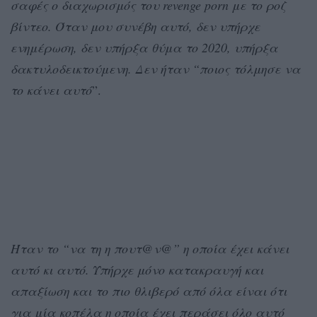
σαφές ο διαχωρισμός του revenge pοrn με το ροζ
βίντεο. Όταν μου συνέβη αυτό, δεν υπήρχε
ενημέρωση, δεν υπήρξα θύμα το 2020, υπήρξα
δακτυλοδεικτούμενη. Δεν ήταν “ποιος τόλμησε να
το κάνει αυτό
”.
Ήταν το “να τη η πουτ@ν@” η οποία έχει κάνει
αυτό κι αυτό. Υπήρχε μόνο κατακραυγή και
απαξίωση και το πιο θλιβερό από όλα είναι ότι
για μία κοπέλα η οποία έχει περάσει όλο αυτό