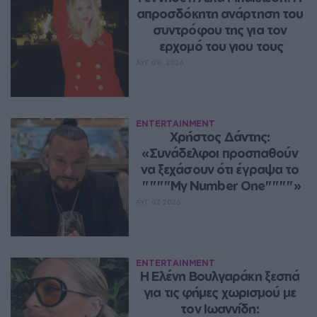
απροσδόκητη ανάρτηση του 
συντρόφου της για τον 
ερχομό του γιου τους
ΑΥΓ 08, 2026
ENTERTAINMENT
Χρήστος Δάντης: 
«Συνάδελφοι προσπαθούν 
να ξεχάσουν ότι έγραψα το 
""""My Number One""""»
ΑΥΓ 07, 2026
ENTERTAINMENT
Η Ελένη Βουλγαράκη ξεσπά 
για τις φήμες χωρισμού με 
τον Ιωαννίδη: 