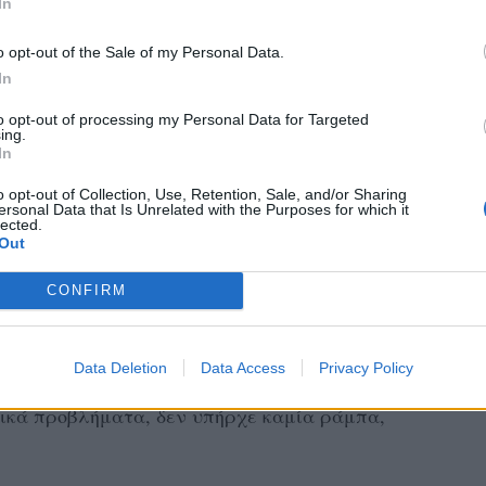
In
o opt-out of the Sale of my Personal Data.
In
to opt-out of processing my Personal Data for Targeted
ing.
In
o opt-out of Collection, Use, Retention, Sale, and/or Sharing
ersonal Data that Is Unrelated with the Purposes for which it
lected.
Out
CONFIRM
Ο άνθρωπος,
Data Deletion
Data Access
Privacy Policy
 ωστόσο, όπως λέει αυτό δεν ήταν καθόλου
τικά προβλήματα, δεν υπήρχε καμία ράμπα,