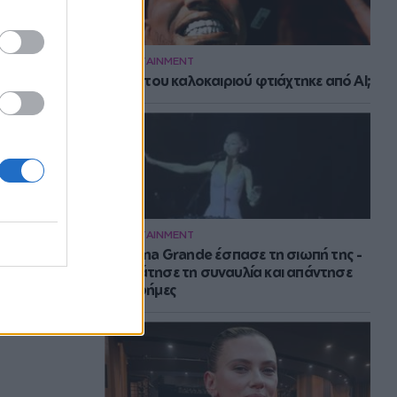
ENTERTAINMENT
Το hit του καλοκαιριού φτιάχτηκε από AI;
ENTERTAINMENT
H Ariana Grande έσπασε τη σιωπή της -
Σταμάτησε τη συναυλία και απάντησε
στις φήμες