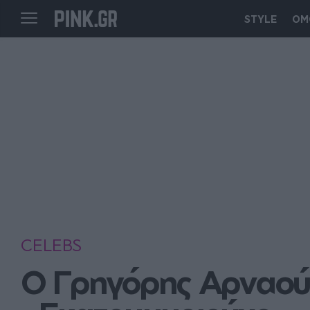
STYLE
ΟΜ
CELEBS
Ο Γρηγόρης Αρναούτο