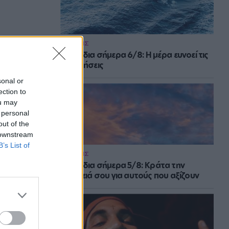
ΕΙΔΗΣΕΙΣ
Τα ζώδια σήμερα 6/8: Η μέρα ευνοεί τις
συζητήσεις
sonal or
ection to
ou may
 personal
out of the
 downstream
B’s List of
ΕΙΔΗΣΕΙΣ
Τα ζώδια σήμερα 5/8: Κράτα την
ενέργειά σου για αυτούς που αξίζουν