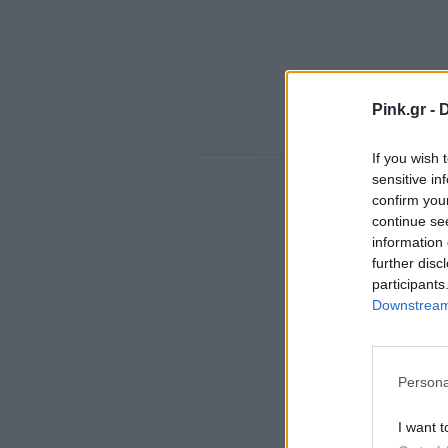
Pink.gr -
D
If you wish 
sensitive in
confirm you
continue se
information 
further disc
participants
Downstream 
Persona
I want t