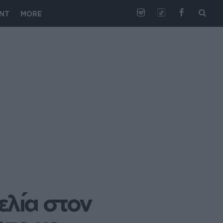
NT
MORE
λία στον 