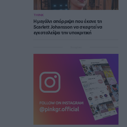
THINK
Η μεγάλη απόρριψη που έκανε τη
Scarlett Johansson να σκεφτεί να
εγκαταλείψει την υποκριτική
Instagram