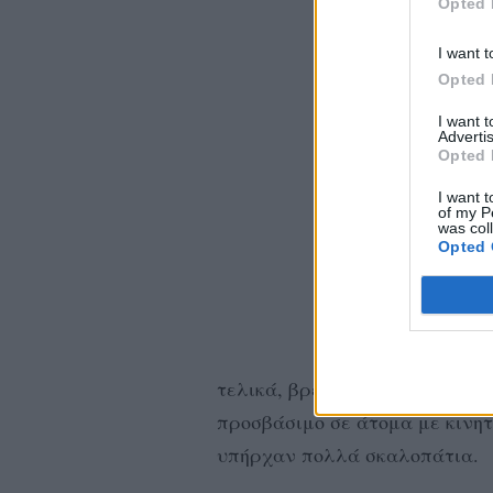
Opted 
I want t
Opted 
I want 
Advertis
Opted 
I want t
of my P
was col
Opted 
τελικά, βρέθηκε στο στούντιο,
προσβάσιμο σε άτομα με κινη
υπήρχαν πολλά σκαλοπάτια.