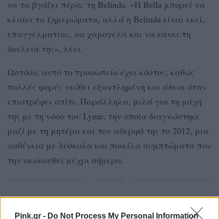
να τα βγάζει πέρα: τη Belinda. «Η Bella μπορεί να
κλαίει τα ξημερώματα, αλλά η Belinda είναι εκεί,
επαγγελματίας, να χαμογελά και να κάνει τη
δουλειά της», λέει.
Ωστόσο, αυτό το προσωπείο έχει κόστος, καθώς
πολλές φορές νιώθει εξαντλημένη και άδεια όταν
επιστρέφει σπίτι. Παράλληλα, μιλά για τη μάχη
της με τη νόσο του Lyme, την οποία διαγνώστηκε
μαζί με τη μητέρα και τον αδερφό της το 2012, μια
ασθένεια με δύσκολα και ποικίλα συμπτώματα που
την ακολουθεί μέχρι σήμερα.
ΔΙΑΦΗΜΙΣΗ
Pink.gr -
Do Not Process My Personal Information