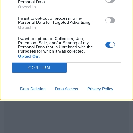
Personal Data.
Ακολουθήστε το Pink.gr και στο
Instagram
Opted In
I want to opt-out of processing my
Personal Data for Targeted Advertising.
Opted In
I want to opt-out of Collection, Use,
Retention, Sale, and/or Sharing of my
Personal Data that Is Unrelated with the
ΔΙΑΦΗΜΙΣΗ
Purposes for which it was collected.
Opted Out
CONFIRM
Data Deletion
Data Access
Privacy Policy