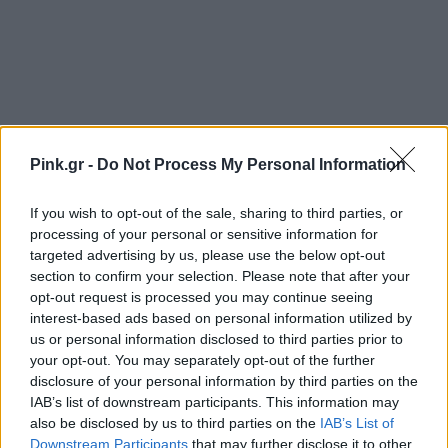
Pink.gr -
Do Not Process My Personal Information
If you wish to opt-out of the sale, sharing to third parties, or
processing of your personal or sensitive information for
targeted advertising by us, please use the below opt-out
Ακολουθήστε το Pink.gr στο
Google News
και
section to confirm your selection. Please note that after your
μάθετε πρώτοι
τα πιο hot νέα
.
opt-out request is processed you may continue seeing
interest-based ads based on personal information utilized by
Ακολουθήστε το Pink.gr και στο
Instagram
us or personal information disclosed to third parties prior to
your opt-out. You may separately opt-out of the further
disclosure of your personal information by third parties on the
IAB’s list of downstream participants. This information may
also be disclosed by us to third parties on the
IAB’s List of
Downstream Participants
that may further disclose it to other