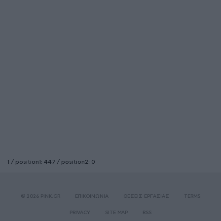
1 / position1: 447 / position2: 0
© 2026 PINK.GR
ΕΠΙΚΟΙΝΩΝΙΑ
ΘΕΣΕΙΣ ΕΡΓΑΣΙΑΣ
TERMS
PRIVACY
SITE MAP
RSS