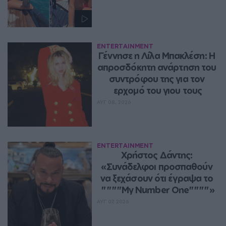
ENTERTAINMENT
Γέννησε η Λίλα Μπακλέση: Η 
απροσδόκητη ανάρτηση του 
συντρόφου της για τον 
ερχομό του γιου τους
ΑΥΓ 08, 2026
ENTERTAINMENT
Χρήστος Δάντης: 
«Συνάδελφοι προσπαθούν 
να ξεχάσουν ότι έγραψα το 
""""My Number One""""»
ΑΥΓ 07, 2026