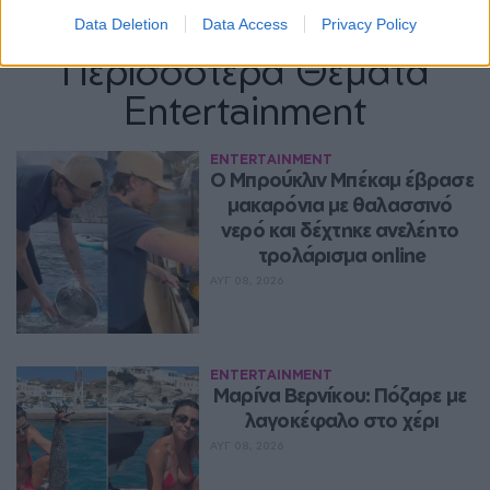
Data Deletion
Data Access
Privacy Policy
Περισσότερα Θέματα
Entertainment
ENTERTAINMENT
Ο Μπρούκλιν Μπέκαμ έβρασε 
μακαρόνια με θαλασσινό 
νερό και δέχτηκε ανελέητο 
τρολάρισμα online
ΑΥΓ 08, 2026
ENTERTAINMENT
Μαρίνα Βερνίκου: Πόζαρε με 
λαγοκέφαλο στο χέρι
ΑΥΓ 08, 2026