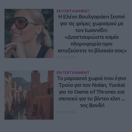
ENTERTAINMENT
Η Ελένη Βουλγαράκη ξεσπά 
για τις φήμες χωρισμού με 
τον Ιωαννίδη: 
«Διασταυρώστε καμία 
πληροφορία πριν 
εκτοξεύσετε τη βλακεία σας»
ΑΥΓ 07, 2026
ENTERTAINMENT
Το μαροκινό χωριό που έγινε 
Τροία για τον Nolan, Yunkai 
για το Game of Thrones και 
σκηνικό για το βίντεο κλιπ ... 
της Βανδή
ΑΥΓ 07, 2026