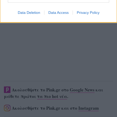
Data Deletion
Data Access
Privacy Policy
Ακολουθήστε το Pink.gr στο
Google News
και
μάθετε πρώτοι
τα πιο hot νέα
.
Ακολουθήστε το Pink.gr και στο
Instagram