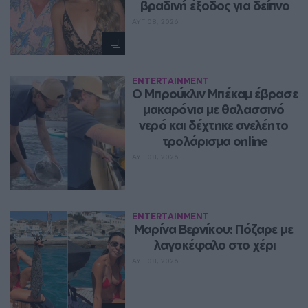
βραδινή έξοδος για δείπνο
ΑΥΓ 08, 2026
ENTERTAINMENT
Ο Μπρούκλιν Μπέκαμ έβρασε 
μακαρόνια με θαλασσινό 
νερό και δέχτηκε ανελέητο 
τρολάρισμα online
ΑΥΓ 08, 2026
ENTERTAINMENT
Μαρίνα Βερνίκου: Πόζαρε με 
λαγοκέφαλο στο χέρι
ΑΥΓ 08, 2026