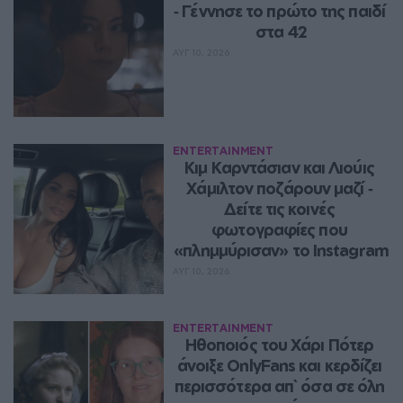
‑ Γέννησε το πρώτο της παιδί 
στα 42
ΑΥΓ 10, 2026
ENTERTAINMENT
Κιμ Καρντάσιαν και Λιούις 
Χάμιλτον ποζάρουν μαζί ‑ 
Δείτε τις κοινές 
φωτογραφίες που 
«πλημμύρισαν» το Instagram
ΑΥΓ 10, 2026
ENTERTAINMENT
Ηθοποιός του Χάρι Πότερ 
άνοιξε OnlyFans και κερδίζει 
περισσότερα απ` όσα σε όλη 