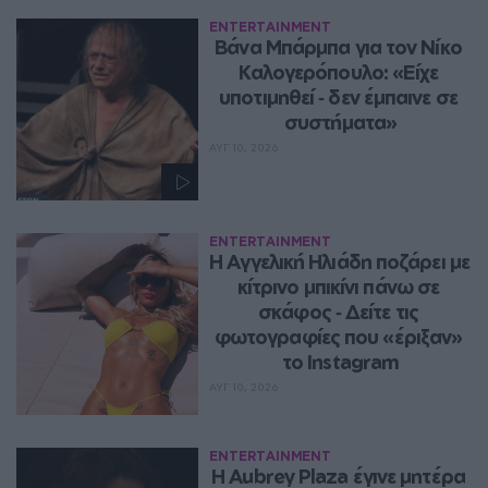
ENTERTAINMENT
Βάνα Μπάρμπα για τον Νίκο 
Καλογερόπουλο: «Είχε 
υποτιμηθεί ‑ δεν έμπαινε σε 
συστήματα»
ΑΥΓ 10, 2026
ENTERTAINMENT
Η Αγγελική Ηλιάδη ποζάρει με 
κίτρινο μπικίνι πάνω σε 
σκάφος ‑ Δείτε τις 
φωτογραφίες που «έριξαν» 
το Instagram
ΑΥΓ 10, 2026
ENTERTAINMENT
Η Aubrey Plaza έγινε μητέρα 