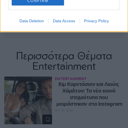
CONFIRM
Data Deletion
Data Access
Privacy Policy
Περισσότερα Θέματα
Entertainment
ENTERTAINMENT
Κιμ Καρντάσιαν και Λιούις 
Χάμιλτον: Τα νέα κοινά 
στιγμιότυπα που 
μοιράστηκαν στο Instagram
ΑΥΓ 10, 2026