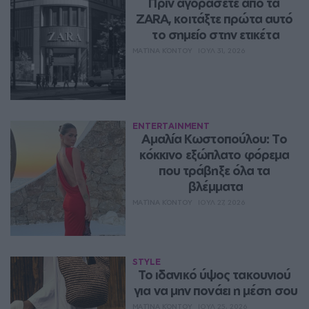
Πριν αγοράσετε από τα 
ZARA, κοιτάξτε πρώτα αυτό 
το σημείο στην ετικέτα
ΜΑΤΊΝΑ ΚΌΝΤΟΥ
ΙΟΥΛ 31, 2026
ENTERTAINMENT
Αμαλία Κωστοπούλου: Το 
κόκκινο εξώπλατο φόρεμα 
που τράβηξε όλα τα 
βλέμματα
ΜΑΤΊΝΑ ΚΌΝΤΟΥ
ΙΟΥΛ 27, 2026
STYLE
Το ιδανικό ύψος τακουνιού 
για να μην πονάει η μέση σου
ΜΑΤΊΝΑ ΚΌΝΤΟΥ
ΙΟΥΛ 25, 2026