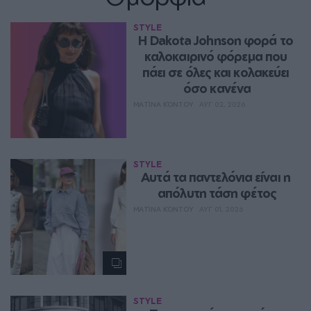
STYLE
Η Dakota Johnson φορά το 
καλοκαιρινό φόρεμα που 
πάει σε όλες και κολακεύει 
όσο κανένα
ΜΑΤΊΝΑ ΚΌΝΤΟΥ
ΑΥΓ 02, 2026
STYLE
Aυτά τα παντελόνια είναι η 
απόλυτη τάση φέτος
ΜΑΤΊΝΑ ΚΌΝΤΟΥ
ΑΥΓ 01, 2026
STYLE