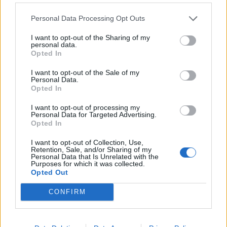
ειλικρίνεια. Μη φοβάσαι να πεις τι πραγματικά
Personal Data Processing Opt Outs
νιώθεις.
I want to opt-out of the Sharing of my
personal data.
ΤΟΞΟΤΗΣ
Opted In
Ώρα να λάμψεις! Ο Μάρτιος σου δίνει την
I want to opt-out of the Sale of my
Personal Data.
ενέργεια να κυνηγήσεις τα όνειρά σου. Στην
Opted In
καριέρα, ένα νέο ξεκίνημα φαίνεται να έρχεται.
I want to opt-out of processing my
Personal Data for Targeted Advertising.
Στον έρωτα, αν είσαι single, η τύχη είναι με το
Opted In
μέρος σου. Αν είσαι σε σχέση, πρόσεξε τις
I want to opt-out of Collection, Use,
εντάσεις λόγω υπερβολικού εγωισμού.
Retention, Sale, and/or Sharing of my
Personal Data that Is Unrelated with the
Purposes for which it was collected.
ΑΙΓΟΚΕΡΩΣ
Opted Out
CONFIRM
Χαλάρωσε λίγο! Ο Μάρτιος σου ζητά να κάνεις
ένα διάλειμμα και να δεις τα πράγματα από άλλη
οπτική γωνία. Οι εξελίξεις τρέχουν, αλλά μην