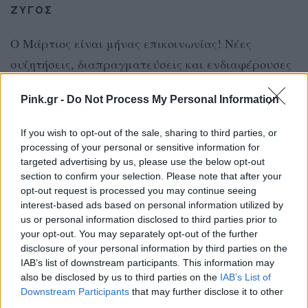
ΖΥΓΟΣ
Ο Μάρτιος είναι μήνας επικοινωνίας! Νέες
συζητήσεις, διαπραγματεύσεις και ενδιαφέρουσες
επαφές προκύπτουν. Στα αισθηματικά, μια σχέση
Pink.gr -
Do Not Process My Personal Information
θα δοκιμαστεί – κράτα την ψυχραιμία σου.
Επαγγελματικά, ένα project που είχες ξεχάσει
If you wish to opt-out of the sale, sharing to third parties, or
μπορεί να αναβιώσει με θετικά αποτελέσματα.
processing of your personal or sensitive information for
targeted advertising by us, please use the below opt-out
section to confirm your selection. Please note that after your
ΣΚΟΡΠΙΟΣ
opt-out request is processed you may continue seeing
interest-based ads based on personal information utilized by
Τα οικονομικά και τα πρακτικά ζητήματα σε
us or personal information disclosed to third parties prior to
απασχολούν αυτόν τον μήνα. Μην αφήσεις τις
your opt-out. You may separately opt-out of the further
disclosure of your personal information by third parties on the
ανησυχίες να σε καταβάλλουν – έχεις τη δύναμη
IAB’s list of downstream participants. This information may
να τακτοποιήσεις ό,τι σε προβληματίζει. Στα
also be disclosed by us to third parties on the
IAB’s List of
Downstream Participants
that may further disclose it to other
ερωτικά, οι καταστάσεις απαιτούν αλήθεια και
third parties.