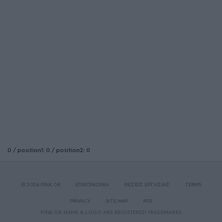
0 / position1: 0 / position2: 0
© 2026 PINK.GR
ΕΠΙΚΟΙΝΩΝΙΑ
ΘΕΣΕΙΣ ΕΡΓΑΣΙΑΣ
TERMS
PRIVACY
SITE MAP
RSS
PINK.GR NAME & LOGO ARE REGISTERED TRADEMARKS