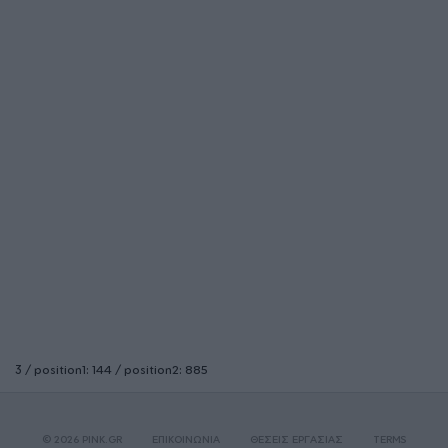
3 / position1: 144 / position2: 885
© 2026 PINK.GR
ΕΠΙΚΟΙΝΩΝΙΑ
ΘΕΣΕΙΣ ΕΡΓΑΣΙΑΣ
TERMS