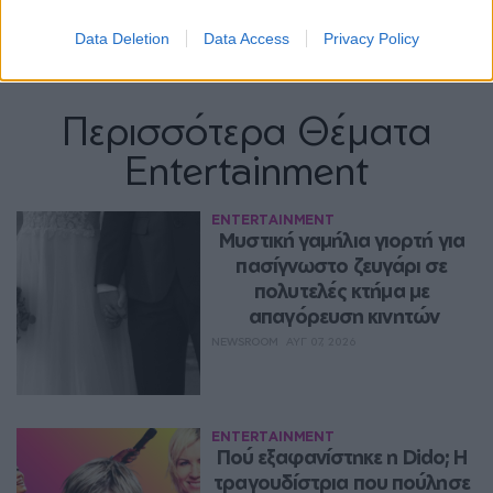
Data Deletion
Data Access
Privacy Policy
Περισσότερα Θέματα
Entertainment
ENTERTAINMENT
Μυστική γαμήλια γιορτή για 
πασίγνωστο ζευγάρι σε 
πολυτελές κτήμα με 
απαγόρευση κινητών
NEWSROOM
ΑΥΓ 07, 2026
ENTERTAINMENT
Πού εξαφανίστηκε η Dido; Η 
τραγουδίστρια που πούλησε 