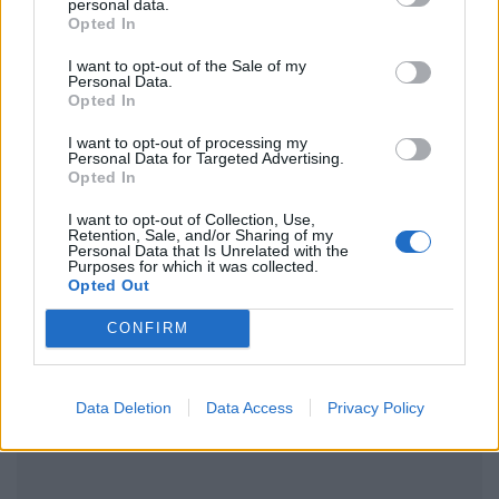
personal data.
Opted In
I want to opt-out of the Sale of my
Ακολουθήστε το Pink.gr στο
Google News
και
Personal Data.
Opted In
μάθετε πρώτοι
τα πιο hot νέα
.
I want to opt-out of processing my
Ακολουθήστε το Pink.gr και στο
Instagram
Personal Data for Targeted Advertising.
Opted In
I want to opt-out of Collection, Use,
Retention, Sale, and/or Sharing of my
Personal Data that Is Unrelated with the
Purposes for which it was collected.
Opted Out
ΔΙΑΦΗΜΙΣΗ
CONFIRM
Data Deletion
Data Access
Privacy Policy