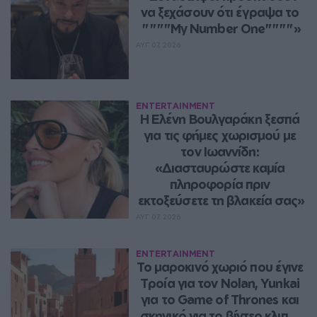
να ξεχάσουν ότι έγραψα το 
""""My Number One""""»
ΑΥΓ 07, 2026
ENTERTAINMENT
Η Ελένη Βουλγαράκη ξεσπά 
για τις φήμες χωρισμού με 
τον Ιωαννίδη: 
«Διασταυρώστε καμία 
πληροφορία πριν 
εκτοξεύσετε τη βλακεία σας»
ΑΥΓ 07, 2026
ENTERTAINMENT
Το μαροκινό χωριό που έγινε 
Τροία για τον Nolan, Yunkai 
για το Game of Thrones και 
σκηνικό για το βίντεο κλιπ ... 