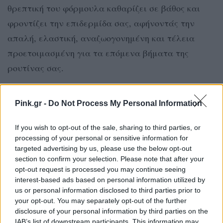
θρεπτική του φόρμουλα καθαρίζει σε βάθος και
φροντίζει την επιδερμίδα σας, αφήνοντάς την
απαλή, ελαστική, αναζωογονημένη και τέλεια
προετοιμασμένη για τα επόμενα βήματα της
ρουτίνας σας.
Το LUNA™ 4 είναι ο ιδανικός συνεργάτης για τη
Pink.gr -
Do Not Process My Personal Information
συσκευή BEAR™ 2, καθώς προετοιμάζει το δέρμα
για τη βέλτιστη επίδραση των μικρορευμάτων.
If you wish to opt-out of the sale, sharing to third parties, or
processing of your personal or sensitive information for
BEAR™ 2
targeted advertising by us, please use the below opt-out
section to confirm your selection. Please note that after your
opt-out request is processed you may continue seeing
interest-based ads based on personal information utilized by
us or personal information disclosed to third parties prior to
your opt-out. You may separately opt-out of the further
disclosure of your personal information by third parties on the
IAB’s list of downstream participants. This information may