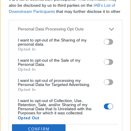
also be disclosed by us to third parties on the
IAB’s List of
Downstream Participants
that may further disclose it to other
third parties.
Personal Data Processing Opt Outs
I want to opt-out of the Sharing of my
personal data.
Opted In
I want to opt-out of the Sale of my
Personal Data.
Opted In
I want to opt-out of processing my
Personal Data for Targeted Advertising.
Opted In
Το BEAR™ 2 προαναγγέλλει μια νέα εποχή στην
I want to opt-out of Collection, Use,
τεχνολογία περιποίησης προσώπου, συνδυάζοντας
Retention, Sale, and/or Sharing of my
Personal Data that Is Unrelated with the
4 τύπους μικρορευμάτων και 5 τύπους παλμών T-
Purposes for which it was collected.
Opted Out
Sonic™ για την τόνωση των μυών του προσώπου
και την ενίσχυση της ελαστικότητας του δέρματος.
CONFIRM