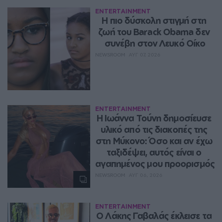
ENTERTAINMENT
Η πιο δύσκολη στιγμή στη 
ζωή του Barack Obama δεν 
συνέβη στον Λευκό Οίκο
NEWSROOM
ΑΥΓ 07, 2026
ENTERTAINMENT
Η Ιωάννα Τούνη δημοσίευσε 
υλικό από τις διακοπές της 
στη Μύκονο: Όσο και αν έχω 
ταξιδέψει, αυτός είναι ο 
αγαπημένος μου προορισμός
NEWSROOM
ΑΥΓ 06, 2026
ENTERTAINMENT
Ο Λάκης Γαβαλάς έκλεισε τα 