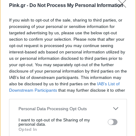
Pink.gr -
Do Not Process My Personal Information
Και στο τέλος της συνέντευξης, δήλωσε και την
επιθυμία της για τα επόμενα χρόνια, εξηγώντας
If you wish to opt-out of the sale, sharing to third parties, or
processing of your personal or sensitive information for
πως θα ήθελε να μένει κάπου κοντά στη θάλασσα:
targeted advertising by us, please use the below opt-out
«Κοντά στη θάλασσα θα ήθελα να πάω», είπε
section to confirm your selection. Please note that after your
χαρακτηριστικά.
opt-out request is processed you may continue seeing
interest-based ads based on personal information utilized by
us or personal information disclosed to third parties prior to
ΔΙΑΦΗΜΙΣΗ
your opt-out. You may separately opt-out of the further
disclosure of your personal information by third parties on the
IAB’s list of downstream participants. This information may
also be disclosed by us to third parties on the
IAB’s List of
Downstream Participants
that may further disclose it to other
third parties.
Personal Data Processing Opt Outs
I want to opt-out of the Sharing of my
personal data.
Opted In