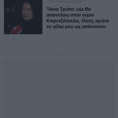
ΠΡΙΝ 89 ΕΒΔΟΜΆΔΕΣ
Τάνια Τρύπη: «Δε θα
απαντήσω στον κύριο
Καφετζόπουλο, έλεος, κράτα
το γέλιο μου ως απάντηση»
«Ο καθηγητής που χτύπησε την κόρη
μου πήγε αυτόφωρο»
NEWSROOM
ΔΙΑΦΗΜΙΣΗ