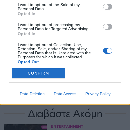
I want to opt-out of the Sale of my
Personal Data.
Opted In
I want to opt-out of processing my
Personal Data for Targeted Advertising.
Opted In
I want to opt-out of Collection, Use,
Retention, Sale, and/or Sharing of my
Personal Data that Is Unrelated with the
Purposes for which it was collected.
Opted Out
Ακολουθήστε το Pink.gr στο
Google News
και
μάθετε πρώτοι
τα πιο hot νέα
.
CONFIRM
Ακολουθήστε το Pink.gr και στο
Instagram
Data Deletion
Data Access
Privacy Policy
Διαβάστε Ακόμη
ENTERTAINMENT