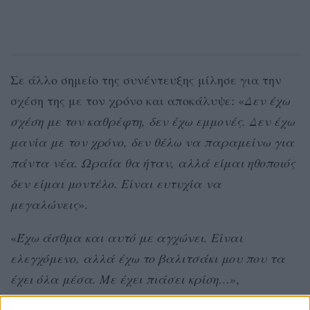
Σε άλλο σημείο της συνέντευξης μίλησε για την
σχέση της με τον χρόνο και αποκάλυψε: «
Δεν έχω
σχέση με τον καθρέφτη, δεν έχω εμμονές. Δεν έχω
μανία με τον χρόνο, δεν θέλω να παραμείνω για
πάντα νέα. Ωραία θα ήταν, αλλά είμαι ηθοποιός
δεν είμαι μοντέλο. Είναι ευτυχία να
μεγαλώνεις
».
«
Έχω άσθμα και αυτό με αγχώνει. Είναι
ελεγχόμενο, αλλά έχω το βαλιτσάκι μου που τα
έχει όλα μέσα. Με έχει πιάσει κρίση…
»,
αποκάλυψε στη συνέχεια για πρώτη φορά.